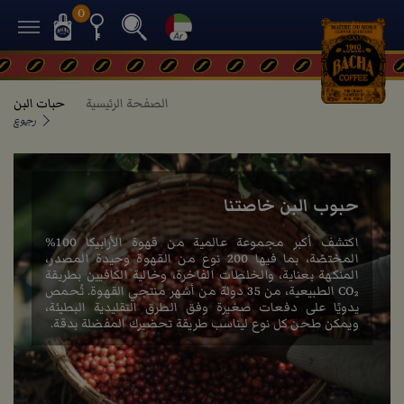
0
الصفحة الرئيسية
حبات البن
رجوع
حبوب البن خاصتنا
اكتشف أكبر مجموعة عالمية من قهوة الأرابيكا 100%
المختصّة، بما فيها 200 نوع من القهوة وحيدة المصدر،
المنكهة بعناية، والخلطات الفاخرة، وخالية الكافيين بطريقة
CO₂ الطبيعية، من 35 دولة من أشهر منتجي القهوة. تُحمص
يدويًا على دفعات صغيرة وفق الطرق التقليدية البطيئة،
ويمكن طحن كل نوع ليناسب طريقة تحضيرك المفضلة بدقة.