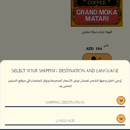
قهوة جراند موكا مطري
من
AED
194
قارن
+
SELECT YOUR SHIPPING DESTINATION AND LANGUAGE
يُرجى اختيار وجهة الشحن لضمان عرض الأسعار الصحيحة وتوفر المنتجات في موقع التسليم
الخاص بك.
اتصل بنا
الاسئلة الشائعة
SHIPPING DESTINATION
الشروط والأحكام
وظائف
الاستدامة
اشتراك
LANGUAGE