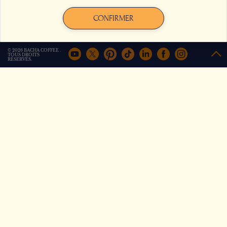
+
Comparer
+
Comparer
J'accepte
Je refuse
CONFIRMER
© 2026 BACHA COFFEE .
TOUS DROITS
RÉSERVÉS.
Café Magdalena
Café Magdalena Décaféiné
À
À
€
16,00
€
19,50
+
Comparer
+
Comparer