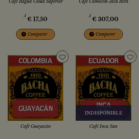
Café Bagua Cloud Superior
Café Camocim Jacu Bird
À
À
€
17,50
€
307,00
+
Comparer
+
Comparer
INDISPONIBLE
Café Guayacán
Café Inca Sun