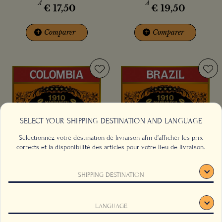
À
À
€
17,50
€
19,50
+
Comparer
+
Comparer
SELECT YOUR SHIPPING DESTINATION AND LANGUAGE
Sélectionnez votre destination de livraison afin d’afficher les prix
corrects et la disponibilité des articles pour votre lieu de livraison.
SHIPPING DESTINATION
Café Kachalù
Café Lagoa
Ce site interne utilise des cookies pour suivre votre
À
À
LANGUAGE
€
13,50
€
16,00
utilisation du site et améliorer votre expérience de
navigation.
Cliquez ici
pour plus d'informations.