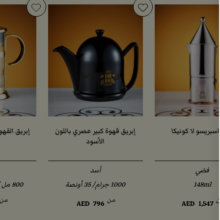
اسبريسو لا كونيكا
إبريق قهوة كبير عصري باللون
إبريق القهو
الأسود
فضي
أسد
148ml
من
من
AED
796
AED
1,547