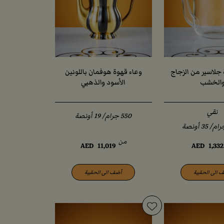
 جلاسير من الزجاج
وعاء قهوة هوفمان باللونين
الخشب
الأسود والذهبي
نقي
من
AED
11,019
AED
1,332
 الى الحقيبة
أضف الى الحقيبة