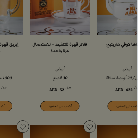
اشا كوفي هاريتيج
فلاتر قهوة للتنقيط – للاستعمال
إبريق قهوة
مرة واحدة
و
أبيض
أبيض
ن
من
من
AED
52
AED
422
ضف الى الحقيبة
أضف الى الحقيبة
أضف