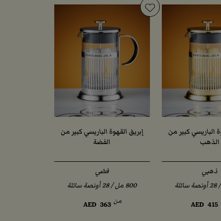
ة الباريسي كبير من
إبريق القهوة الباريسي كبير من
الذهب
الفضة
ذهبي
فضي
من
AED
363
AED
415