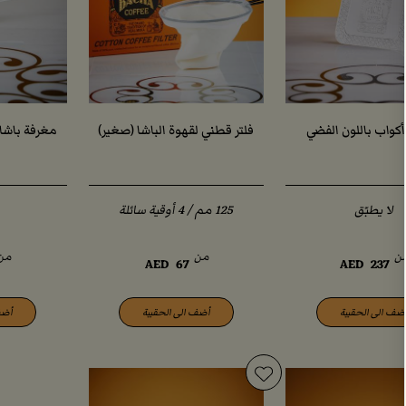
كواب باللون الفضي
فلتر قطني لقهوة الباشا (صغير)
مغرفة باشا 
لا يطبّق
ن
من
من
AED
67
AED
237
ضف الى الحقيبة
أضف الى الحقيبة
أضف