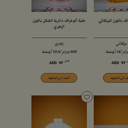
ف باللون البرتقالي
علبة أتوغراف دائرية الشكل باللون
الزهري
برتقالي
زهري
300جرام /10.6 أونصة
من
AED
97
AED
97
 الى الحقيبة
أضف الى الحقيبة