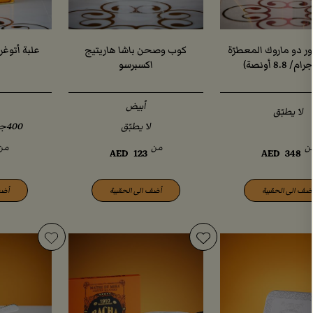
ر دو ماروك المعطرّة
كوب وصحن باشا هاريتيج
علبة أتوغرا
اكسبرسو
أبيض
لا يطبّق
لا يطبّق
400جرام /14 أونصة
ن
من
من
AED
123
AED
348
ضف الى الحقيبة
أضف الى الحقيبة
أضف