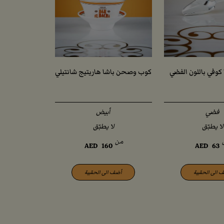
كوفي باللون الفضي
كوب وصحن باشا هاريتيج شانتيلي
فضي
أبيض
لا يطبّق
لا يطبّق
من
AED
160
AED
63
 الى الحقيبة
أضف الى الحقيبة