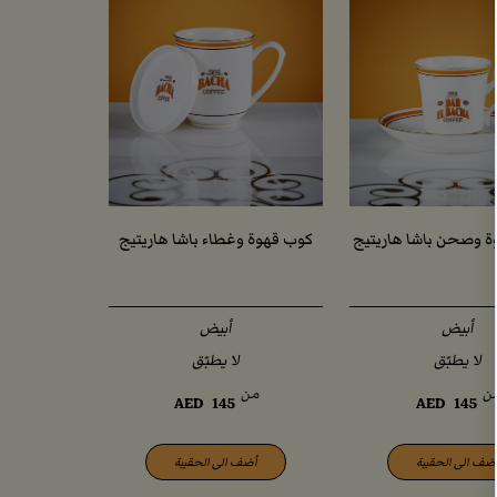
قشدية ت
ة وصحن باشا هاريتيج
كوب قهوة وغطاء باشا هاريتيج
أبيض
أبيض
لا يطبّق
لا يطبّق
ن
من
من
AED
145
AED
145
ضف الى الحقيبة
أضف الى الحقيبة
أضف