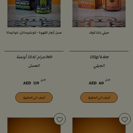
جيلي باشا كوف
عسل أزهار القهوة – كوتشوماتان، غواتيمالا
125g/4.4oz
360جرام /12.6 أونصة
الجيلي
العسل
من
من
AED
119
AED
60
أضف الى الحقيبة
أضف الى الحقيبة