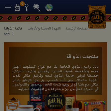
0
الصفحة الرئيسية
القهوة المعلبة والأدوات
قائمة الذواقة
رجوع
منتجات الذواقة
دلل براعم التذوق الخاصة بك مع أنواع البسكويت الهش
هذه، والأطعمة القابلة للملس، والعسل والنوجا المبتكرة
خصيصًا لترضي حاسة التذوق لديك وكرفيق مثالي لكوب
القهوة خاصتك. ليس ذلك فحسب، بل إنها تتوافق بشكل
مثالي مع باشا كوفي وإنها تكملة للخبز المحمص وللكرواسون
في الصباح. اختر من بين مجموعة من الحلويات الحرفية.