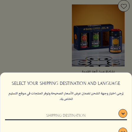
تشكيلة عسل أزهار القهوة
SELECT YOUR SHIPPING DESTINATION AND LANGUAGE
يُرجى اختيار وجهة الشحن لضمان عرض الأسعار الصحيحة وتوفر المنتجات في موقع التسليم
الخاص بك.
العسل
اتصل بنا
الاسئلة الشائعة
SHIPPING DESTINATION
من
AED
215
الشروط والأحكام
وظائف