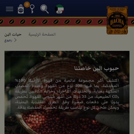
0
الصفحة الرئيسية
حبات البن
رجوع
حبوب البن خاصتنا
اكتشف أكبر مجموعة عالمية من قهوة الأرابيكا 100%
المختصّة، بما فيها 200 نوع من القهوة وحيدة المصدر،
المنكهة بعناية، والخلطات الفاخرة، وخالية الكافيين بطريقة
CO₂ الطبيعية، من 35 دولة من أشهر منتجي القهوة. تُحمص
يدويًا على دفعات صغيرة وفق الطرق التقليدية البطيئة،
ويمكن طحن كل نوع ليناسب طريقة تحضيرك المفضلة بدقة.