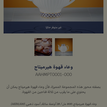
غير متوفر حاليًا
وعاء قهوة هيرميتاج
AAHMPT0001-000
بصفته محور هذه المجموعة المميزة، فأن وعاء قهوة هيرميتاج يمكن أن
يحتوي على ما يقرب من ثلاثة فناجين من القهوة.
وعاء قهوة هيرميتاج, ‏800 مل / ‏28 أونصة سائلة, أسود ذهبي, (AED2,520)