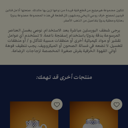
تتكون مجموعة هيرميتيج من قطع فنية فريدة من نوعها تزين بها مائدتك. صنعتها أنامل فنانين
فرديين لمصنع خزف روسي تاريخي ومشهور، كل قطعة في هذه المجموعة مصنوعة يدويًا
بعناية ومطلية يدويًا بتفاصيل من الذهب الأصفر.
يرجى شطف البورسلين مباشرة بعد الاستخدام. نوصي بغسل العناصر
المرسومة بدقة يدويًا باستخدام إسفنجة ناعمة. لا تستخدم أي عوامل
تقشير أو مواد كيميائية أخرى أو منظفات مسببة للتآكل و / أو منظفات
للغسيل. لا تضعه في غسالة الصحون أو الميكروويف. يجب تنظيف فوهة
أواني القهوة الخزفية بفرش صغيرة المخصصة لزجاجات الرضاعة.
منتجات أخرى قد تهمك: