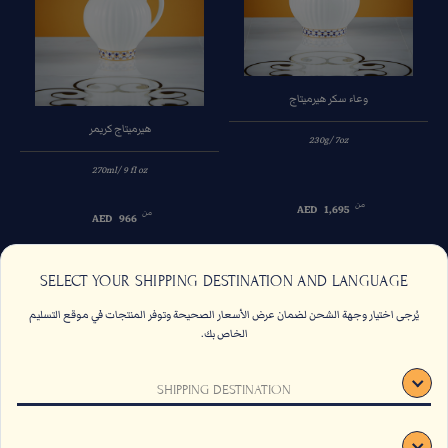
وعاء سكر هيرميتاج
هيرميتاج كريمر
230g/ 7oz
270ml/ 9 fl oz
من
AED
1,695
من
AED
966
السابق
التالي
SELECT YOUR SHIPPING DESTINATION AND LANGUAGE
يُرجى اختيار وجهة الشحن لضمان عرض الأسعار الصحيحة وتوفر المنتجات في موقع التسليم
الخاص بك.
اتصل بنا
الاسئلة الشائعة
SHIPPING DESTINATION
الشروط والأحكام
وظائف