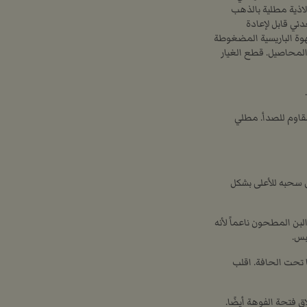
لاذية مطلية بالذهب
ي قابل لإعادة
قهوة الباريسية المضغوطة
لمحاصيل. قطع الغيار
مقاوم للصدأ. مطلي
ق سحبه للأعلى بشكل
لبن المطحون ناعماً لأنه
بس.
تى عمق 3 سم (1.2 بوصة) تقريبًا تحت الحافة. اقلب
ق فتحة الفوهة أيضًا.