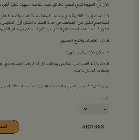
الآن دع القهوة تنقع لبضع دقائق. كلما نقعت القهوة لفترة أكبر،
5. امسك إبريق القهوة مع توجيه الفوهة بعيدًا عنك واضغط على 
تستخدم الكثير من الضغط. في حالة انسداد الفلتر، أزل المكبس م
القهوة. انتبه! عند استخدام الكثير من القوة، يمكن أن تتناثر القهوة
6. أدر الغطاء، وافتح الصنبور.
7. يمكن الآن سكب القهوة.
8. قم بإزالة الفلتر من المكبس ونظف كل أداة بعد الاستخدام. 
بقطعة قماش ناعمة.
إبريق القهوة الباريسي كبير من الفضة, ‏800 مل / ‏28 أونصة سائلة, فضي, لا يطبّق, (AED363)
الكمية
1
AED
363
أضف 