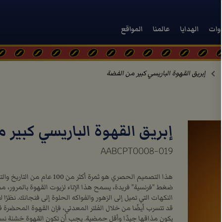
دوات
الهدايا
عالمنا
المواقع
إبريق القهوة الباريسي كبير من الفضة
إبريق القهوة الباريسي كبير 
AABCPT0008-019
هذا التصميم الحصري هو ثمرة أكثر من 00
ضغط "فرنسية" فريدة، يسمح هذا الإناء لزيوت القهوة بالمرور، مم
النكهات التي تميل إلى الزهور والفواكه الحلوة إلى فنجانك. نظرً
قد تتسرب أيضًا من خلال الفلتر المعدني، فإن القهوة المحضرة في
يكون مذاقها جيدًا وأقل حمضية. يجب أن تكون القهوة خشنة نسبي