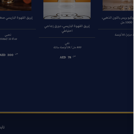
كيو بريس باللون الذهبي،
إبريق القهوة الباريسي صغ
1000 مل
إبريق القهوة الباريسي، دورق زجاجي
احتياطي
ذهبي
50ml/ 12 fl oz
نقي
من
AED
300
من
AED
78
تاب