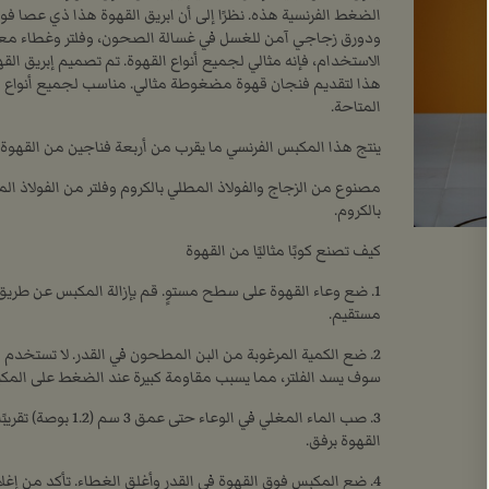
الضغط الفرنسية هذه. نظرًا إلى أن ابريق القهوة هذا ذي عصا فو
ودورق زجاجي آمن للغسل في غسالة الصحون، وفلتر وغطاء معدن
الاستخدام، فإنه مثالي لجميع أنواع القهوة. تم تصميم إبريق ال
هذا لتقديم فنجان قهوة مضغوطة مثالي. مناسب لجميع أنواع ا
المتاحة.
ينتج هذا المكبس الفرنسي ما يقرب من أربعة فناجين من القهوة.
مصنوع من الزجاج والفولاذ المطلي بالكروم وفلتر من الفولاذ ال
بالكروم.
كيف تصنع كوبًا مثاليًا من القهوة
1. ضع وعاء القهوة على سطح مستوٍ. قم بإزالة المكبس عن طري
مستقيم.
2. ضع الكمية المرغوبة من البن المطحون في القدر. لا تستخدم ا
سوف يسد الفلتر، مما يسبب مقاومة كبيرة عند الضغط على المك
3. صب الماء المغلي في الوعاء ح
القهوة برفق.
4. ضع المكبس فوق القهوة في القدر وأغلق الغطاء. تأكد من إغلا