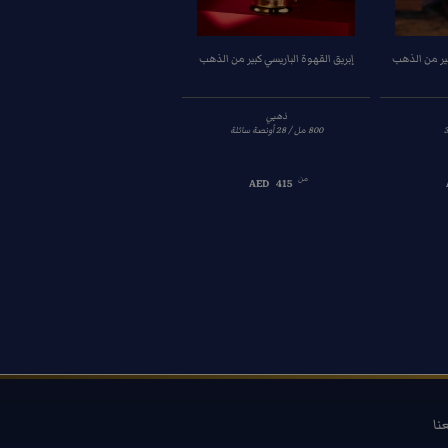
ير من الذهب
إبريق القهوة الباريسي كبير من الذهب
إبريق القهوة الباريسي، دورق زجاجي
احتياطي
ذهبي
3
نقي
350ml/ 12 fl oz
من
AED
415
من
AED
60
عنا