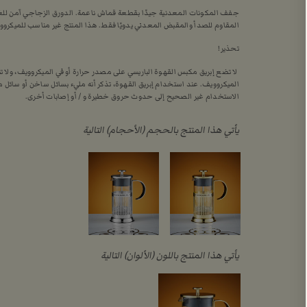
جفف المكونات المعدنية جيدًا بقطعة قماش ناعمة. الدورق الزجاجي آمن ل
المقاوم للصدأ والمقبض المعدني يدويًا فقط. هذا المنتج غير مناسب للميكروو
تحذير!
لا تضع إبريق مكبس القهوة الباريسي على مصدر حرارة أو في الميكروويف، ولا تن
الميكروويف. عند استخدام إبريق القهوة، تذكر أنه مليء بسائل ساخن أو سائل
الاستخدام غير الصحيح إلى حدوث حروق خطيرة و / أو إصابات أخرى.
يأتي هذا المنتج بالحجم (الأحجام) التالية
يأتي هذا المنتج باللون (الألوان) التالية