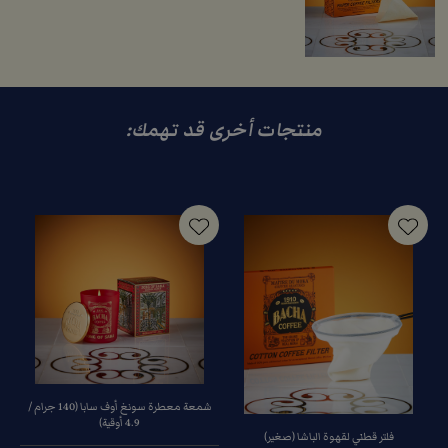
منتجات أخرى قد تهمك:
شمعة معطرة سونغ أوف سابا (140 جرام /
4.9 أوقية)
فلتر قطني لقهوة الباشا (صغير)