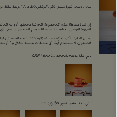
فنجان وصحن قهوة سينيور باللون البرتقالي, ‏200 مل / ‏7 أونصة سائلة, برتقالي, سيراميك, (AED204)
إن شدة بساطة هذه المجموعة الخزفية تجعلها أدوات المائدة ا
القهوة اليومي الخاص بك بينما التصميم المعاصر سيحيي أي 
يمكن تنظيف أدوات المائدة الخزفية هذه بالماء الساخن وفرشا
الصحون. لا تستخدم أبدًا أي منظفات مسببة للتآكل و / أو تلمي
يأتي هذا المنتج بالحجم (الأحجام) التالية
يأتي هذا المنتج باللون (الألوان) التالية