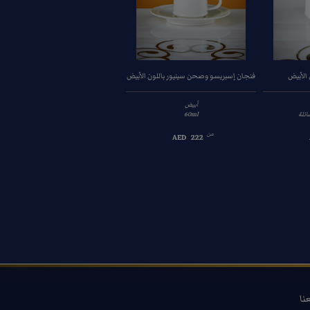
 الأبيض
فنجان إسبريسو وصحن سينيور باللون الأبيض
وعاء سكر سينيور باللون الأصفر
أبيض
أصفر
220ml
60ml
من
من
AED
293
AED
222
عنا