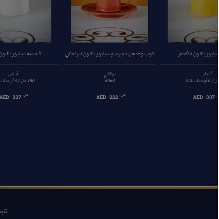
نيور باللون الأصفر
كوب وصحن اسبرسو سينيور باللون البرتقالي
قشدية سينيور باللون
أصفر
برتقالي
أبيض
60ml
من
من
AED
337
AED
222
AED
337
تاب