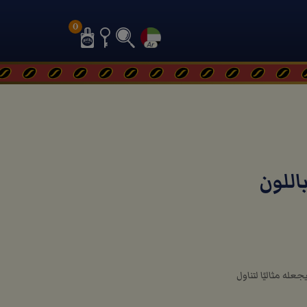
0
للون
له مثاليًا لتناول