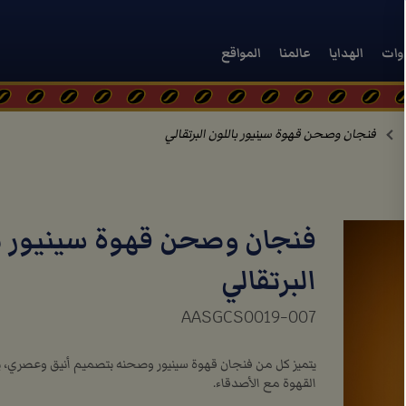
دوات
الهدايا
عالمنا
المواقع
فنجان وصحن قهوة سينيور باللون البرتقالي
فنجان وصحن قهوة سينيور با
البرتقالي
AASGCS0019-007
يتميز كل من فنجان قهوة سينيور وصحنه بتصميم أنيق وعصري، يجع
القهوة مع الأصدقاء.