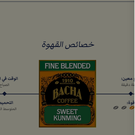
خصائص القهوة
الوقت في ا
 معين:
الصباح
ة دقيقة
التحمي
قوة:
المتوسط ال