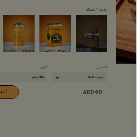
حدد التعبئة
كيس مجاني
الطحن
الوزن
حبوب كاملة
100جرام
AED
60
أضف 