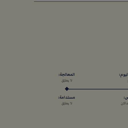
ليوم:
المعالجة:
لا يطبّق
ص:
مستدامة:
داكن
لا يطبّق