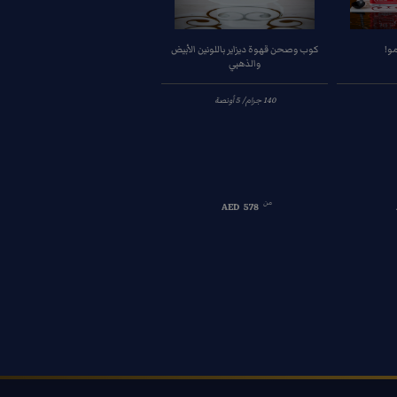
و!
كوب وصحن قهوة ديزاير باللونين الأبيض
والذهبي
من
AED
578