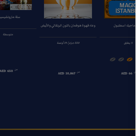
سلة ماروتشيسيم
ماجيك اسطنبول
وعاء قهوة هوفمان باللون البرتقالي والأبيض
متوسطة
لا يطبّق
من
AED
650
ن
من
AED
10,867
AED
66