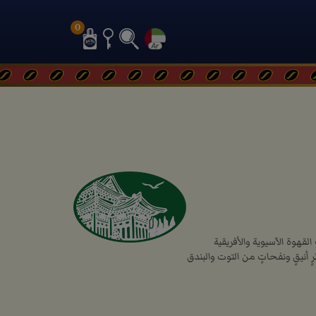
0
قهوة الآسيوية والأفريقية
عطرٍ أنيقٍ ونفحاتٍ من التوت والبندق