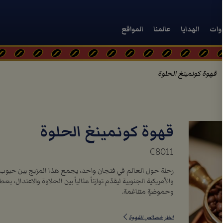
دوات
الهدايا
عالمنا
المواقع
قهوة كونمينغ الحلوة
قهوة كونمينغ الحلوة
C8011
رحلة حول العالم في فنجان واحد، يجمع هذا المزيج بين حبوب ال
والأمريكية الجنوبية ليقدّم توازناً مثالياً بين الحلاوة والاعتدال، ب
وحموضةٍ متناغمة.
انظر خصائص القهوة