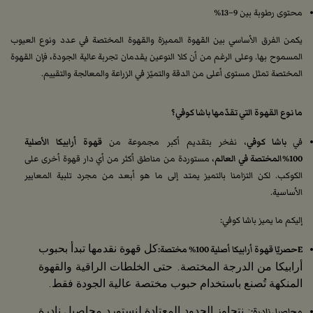
محتوى رطوبة بين 9–13%
يكمن الفرق الأساسي بين القهوة المميزة والقهوة المختصة في عدد ونوع العيوب
المسموح بها. وعلى الرغم من أن كلا النوعين يقدمان تجربة عالية الجودة، فإن القهوة
المختصة تمثل مستوى أعلى من الدقة والتميّز في الزراعة والمعالجة والتقييم.
ما نوع القهوة التي تقدّمها باشا كوفي؟
في
باشا كوفي
، نفخر بتقديم أكبر مجموعة من
قهوة أرابيكا الأصلية
100%
المختصة في العالم
، مستوردة من مناطق أكثر من أي دار قهوة أخرى على
الكوكب. لكن التزامنا بالتميز يمتد إلى ما هو أبعد من مجرد تلبية المعايير
الأساسية.
إليكم ما يميز باشا كوفي:
Eحصريًا قهوة أرابيكا أصلية 100% مختصة:
كل قهوة نقدمها تبدأ بحبوب
أرابيكا من الدرجة المختصة. حتى الخلطات الراقية والقهوة
المنكهة تُصنع باستخدام حبوب مختصة عالية الجودة فقط.
محاصيل نادرة:
: نتجاوز الحدود المعتادة لنستورد محاصيل نادرة