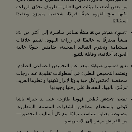
من بعض أصعب البيئات في العالم—ظروف تحدّي الزراعة
لكنها تمنح القهوة عمقًا فريدًا، شخصية متميزة وتعقيدًا
استثنائيًا.
الاستيراد المباشر من 35 منشأً:
نسافر مباشرة إلى أكثر من 35
منشأً معترفًا به عالميًا في زراعة القهوة، لنقيم علاقات
مستدامة ونحترم التقاليد المحلية، ضامنين حبوبًا عالية
الجودة، أخلاقية، وقابلة للتتبع.
طرق التحميص الحرفية:
نبتعد عن التحميص الصناعي الصادم،
ونعتمد التحميص البطيء في أسطوانات تقليدية عند درجات
منخفضة. تُحمّص كل حبة يدويًا لإبراز نكهتها وعطرها الفريد،
ثم تُبرّد بالهواء للحفاظ على رقتها وجودتها.
الطحن الاحترافي:
تُطحن قهوتنا طازجة على يد خبراء باشا
كوفي باستخدام مطاحن الشفرات المسننة المتطورة،
مضبوطة بعناية لتتناسب تمامًا مع كل أساليب التحضير—
من الفرنش بريس إلى الإسبريسو.