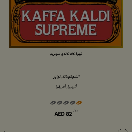
قهوة كافا كالدي سوبريم
الشوكولاتة, توابل
أثيوبيا, أفريقيا
من
AED
82