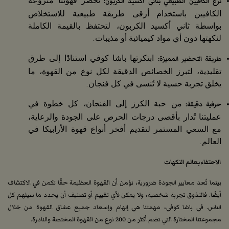
نزع الكافيين الطبيعي بثاني أكسيد الكربون:
تُحضّر قهوتنا منزوعة
الكافيين باستخدام أرقى طريقة طبيعية للاستخلاص
بواسطة ثاني أكسيد الكربون، لتحتفظ بالقيمة الكاملة
لنكهتها دون أي مواد كيميائية أو مذيبات.
طريقة التحضير المميزة:
ابتكرتها باشا كوفي استنادًا إلى طرق
تقليدية، لتبرز الخصائص الدقيقة لكل نوع من القهوة، ما
يخلق تجربة حسية لا تُنسى في كل فنجان.
حرفية دقيقة:
من حبة الكرز إلى الفنجان، كل خطوة في
عمليتنا تُدار بأقصى درجات الحرص على الجودة والرعاية،
مع السعي المستمر لتقديم أفخر أنواع قهوة الأرابيكا في
العالم.
الاحتفاء بعالم النكهات
بينما تُعد معايير الجودة ضرورية، نؤمن أن القهوة العظيمة حقًا تكمن في الاكتشاف
أيضًا. فالتذوق تجربة شخصية، ولا يمكن لأي تقييم أو تصنيف أن يحدد ما سيلهم كل
الناس. في باشا كوفي، مهمتنا هي إلهام وإسعاد جميع عشاق القهوة من خلال
مجموعتنا المختارة التي تضم أكثر من 200 نوع من القهوة المختصة والنادرة.