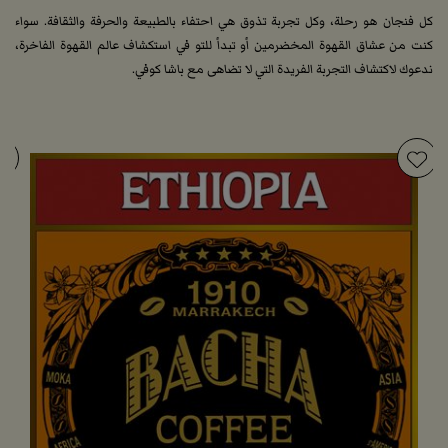
كل فنجان هو رحلة، وكل تجربة تذوق هي احتفاء بالطبيعة والحرفة والثقافة. سواء
كنت من عشاق القهوة المخضرمين أو تبدأ للتو في استكشاف عالم القهوة الفاخرة،
ندعوك لاكتشاف التجربة الفريدة التي لا تضاهى مع باشا كوفي.