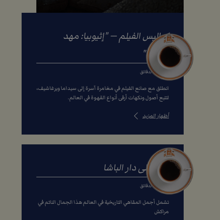
كواليس الفيلم — "إثيوبيا: مهد
القهوة"
3 دقيقة/دقائق
انطلق مع صانع الفيلم في مغامرة آسرة إلى سيداما ويرغاشيف،
لتتبع أصول ونكهات أرقى أنواع القهوة في العالم.
أظهار المزيد
سافر إلى دار الباشا
3 دقيقة/دقائق
تشمل أجمل المقاهي التاريخية في العالم هذا الجمال النائم في
مراكش