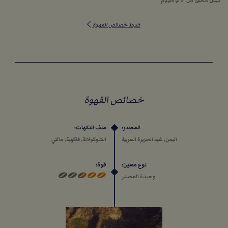
ضبط خصائص القهوة
خصائص القهوة
المصدر:
ملف النكهات:
اليمن, شبه الجزيرة العربية
الشوكولاتة, فاكهية, مالتي
نوع معين:
قوة:
وحيدة المصدر