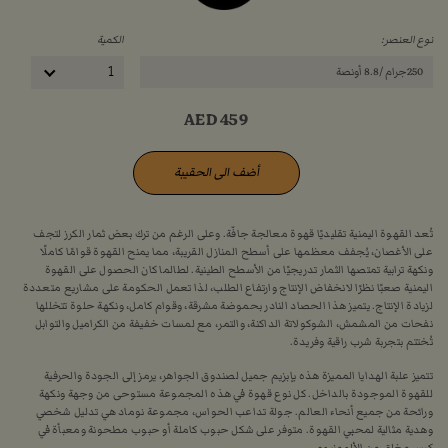
نوع العنصر:
الكمية
250جرام /8.8 أونصة
1
AED
459
أضف الى الحقيبة
تُعد القهوة اليمنية تقليديًا قهوة معالجة جافّة. وعلى الرغم من ترك بعض ثمار الكرز لتجف
على الأغصان، يُجفف معظمها على أسطح المنازل القريبة، مما يمنح القهوة قوامًا كاملًا
ونكهة ترابية تمتصها الثمار تدريجيًا من الأسطح الطينية. لطالما كان الحصول على القهوة
اليمنية صعبًا نظرًا لانخفاض الإنتاج وارتفاع الطلب، لذا تعمل الحكومة على مشاريع متعددة
لزيادة الإنتاج. يتميز هذا الحصاد النادر بحموضة مشرقة، وقوام كامل، ونكهة حلوة تتخللها
نفحات من المشمش، الشوكولاتة الداكنة، والتمر، مع لمسات خفيفة من الكراميل والتوابل
تُختتم بتجربة شرب راقية وفريدة.
تتميز علبة الهدايا المميزة هذه بإبزيم جميل لصندوق الجواهر، يرمز إلى الجودة والحرفية
للقهوة الموجودة بالداخل. كل نوع قهوة في هذه المجموعة مستوحى من وجهة ونكهة
ورائحة من جميع أنحاء العالم. جولة تداعب الحواس، مجموعة نوماد هي تدليل شخصي
وهدية مثالية لمحبي القهوة. متوفر على شكل حبوب كاملة أو حبوب مطحونة ومعبأة في
كيس مغلق من الألومنيوم