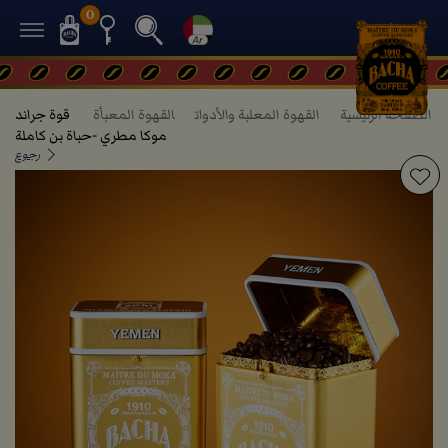
0
الصفحة الرئيسية
القهوة المعلبة والأدوات
القهوة المعبأة
قوة جراند
موكا مطري -حباة بن كاملة
رجوع