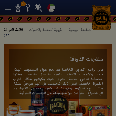
0
الصفحة الرئيسية
القهوة المعلبة والأدوات
قائمة الذواقة
رجوع
منتجات الذواقة
دلل براعم التذوق الخاصة بك مع أنواع البسكويت الهش
هذه، والأطعمة القابلة للملس، والعسل والنوجا المبتكرة
خصيصًا لترضي حاسة التذوق لديك وكرفيق مثالي لكوب
القهوة خاصتك. ليس ذلك فحسب، بل إنها تتوافق بشكل
مثالي مع باشا كوفي وإنها تكملة للخبز المحمص وللكرواسون
في الصباح. اختر من بين مجموعة من الحلويات الحرفية.