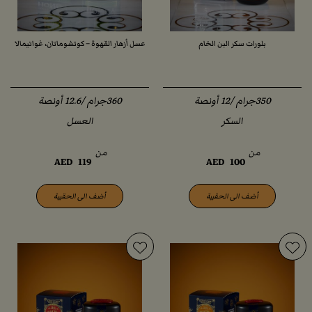
بلورات سكر البن الخام
عسل أزهار القهوة – كوتشوماتان، غواتيمالا
350جرام /12 أونصة
360جرام /12.6 أونصة
السكر
العسل
من
من
AED
119
AED
100
أضف الى الحقيبة
أضف الى الحقيبة