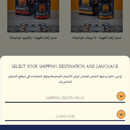
عسل أزهار القهوة – لا ليبرتاد، غواتيمالا
عسل أزهار القهوة – زاكوليو، غواتيمالا
360جرام /12.6 أونصة
360جرام /12.6 أونصة
SELECT YOUR SHIPPING DESTINATION AND LANGUAGE
العسل
العسل
يُرجى اختيار وجهة الشحن لضمان عرض الأسعار الصحيحة وتوفر المنتجات في موقع التسليم
الخاص بك.
من
من
AED
119
AED
119
اتصل بنا
الاسئلة الشائعة
SHIPPING DESTINATION
أضف الى الحقيبة
أضف الى الحقيبة
الشروط والأحكام
وظائف
الاستدامة
اشتراك
LANGUAGE