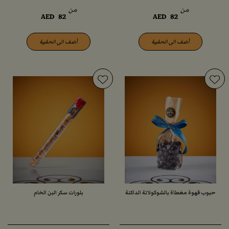
من
من
AED
82
AED
82
أضف الى الحقيبة
أضف الى الحقيبة
حبوب قهوة مغطاة بالشوكولاتة الداكنة
بلورات سكر البن الخام