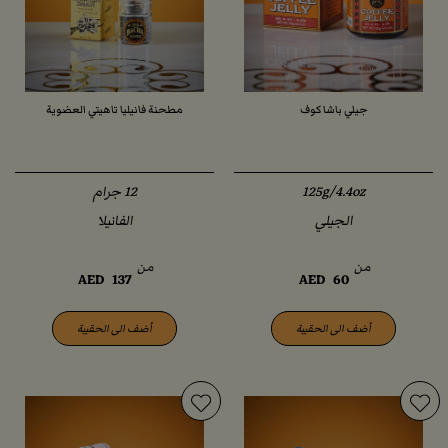
جيلي باشا كوف
مطحنة فانيليا تاهيتي العضوية
125g/4.4oz
الجيلي
الفانيلا
من
من
AED
137
AED
60
أضف الى الحقيبة
أضف الى الحقيبة