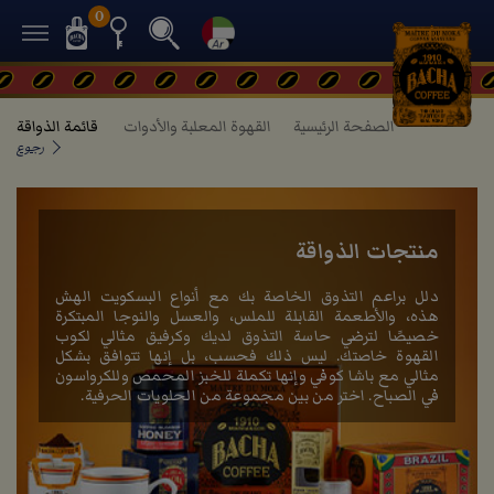
0
الصفحة الرئيسية
القهوة المعلبة والأدوات
قائمة الذواقة
رجوع
منتجات الذواقة
دلل براعم التذوق الخاصة بك مع أنواع البسكويت الهش
هذه، والأطعمة القابلة للملس، والعسل والنوجا المبتكرة
خصيصًا لترضي حاسة التذوق لديك وكرفيق مثالي لكوب
القهوة خاصتك. ليس ذلك فحسب، بل إنها تتوافق بشكل
مثالي مع باشا كوفي وإنها تكملة للخبز المحمص وللكرواسون
في الصباح. اختر من بين مجموعة من الحلويات الحرفية.