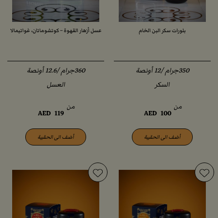
بلورات سكر البن الخام
عسل أزهار القهوة – كوتشوماتان، غواتيمالا
350جرام /12 أونصة
360جرام /12.6 أونصة
السكر
العسل
من
من
AED
119
AED
100
أضف الى الحقيبة
أضف الى الحقيبة