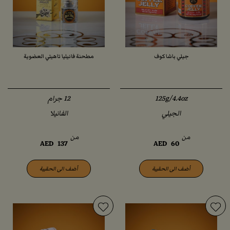
جيلي باشا كوف
مطحنة فانيليا تاهيتي العضوية
125g/4.4oz
الجيلي
الفانيلا
من
من
AED
137
AED
60
أضف الى الحقيبة
أضف الى الحقيبة