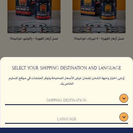
عسل أزهار القهوة – لا ليبرتاد، غواتيمالا
عسل أزهار القهوة – زاكوليو، غواتيمالا
360جرام /12.6 أونصة
360جرام /12.6 أونصة
SELECT YOUR SHIPPING DESTINATION AND LANGUAGE
العسل
العسل
يُرجى اختيار وجهة الشحن لضمان عرض الأسعار الصحيحة وتوفر المنتجات في موقع التسليم
الخاص بك.
من
من
AED
119
AED
119
اتصل بنا
الاسئلة الشائعة
SHIPPING DESTINATION
أضف الى الحقيبة
أضف الى الحقيبة
الشروط والأحكام
وظائف
الاستدامة
اشتراك
LANGUAGE