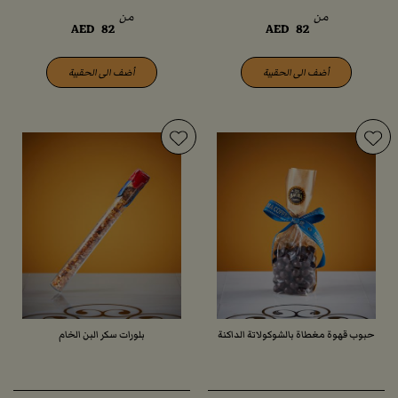
من
من
AED
82
AED
82
أضف الى الحقيبة
أضف الى الحقيبة
حبوب قهوة مغطاة بالشوكولاتة الداكنة
بلورات سكر البن الخام