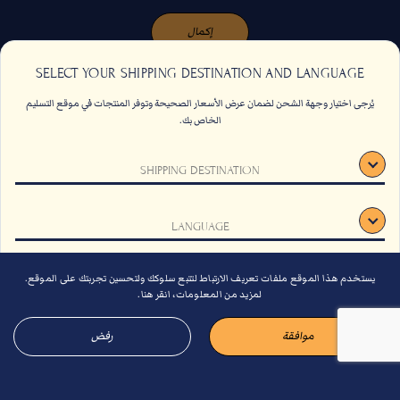
إكمال
SELECT YOUR SHIPPING DESTINATION AND LANGUAGE
يُرجى اختيار وجهة الشحن لضمان عرض الأسعار الصحيحة وتوفر المنتجات في موقع التسليم
الخاص بك.
SHIPPING DESTINATION
اتصل بنا
الاسئلة الشائعة
الشروط والأحكام
وظائف
LANGUAGE
الاستدامة
اشتراك
يستخدم هذا الموقع ملفات تعريف الارتباط لتتبع سلوكك ولتحسين تجربتك على الموقع.
تأكيد
لمزيد من المعلومات، انقر هنا.
موافقة
رفض
© 2026 باشا كوفي. كل الحقوق محفوظة.