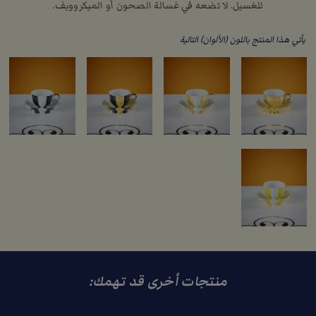
للغسيل. لا تضعه في غسالة الصحون أو الميكروويف.
يأتي هذا المنتج باللون (الألوان) التالية
منتجات أخرى قد تهمك: