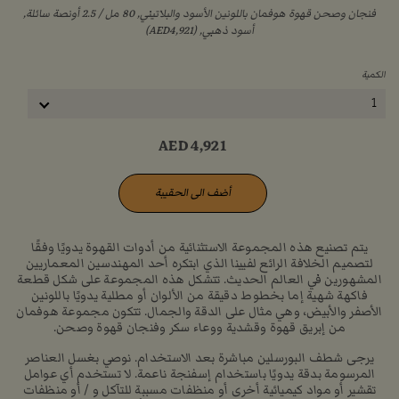
فنجان وصحن قهوة هوفمان باللونين الأسود والبلاتيني, ‏80 مل / 2.5 أونصة سائلة,
أسود ذهبي, (AED4,921)
الكمية
1
AED
4,921
أضف الى الحقيبة
يتم تصنيع هذه المجموعة الاستثنائية من أدوات القهوة يدويًا وفقًا
لتصميم الخلافة الرائع لفيينا الذي ابتكره أحد المهندسين المعماريين
المشهورين في العالم الحديث. تتشكل هذه المجموعة على شكل قطعة
فاكهة شهية إما بخطوط دقيقة من الألوان أو مطلية يدويًا باللونين
الأصفر والأبيض، وهي مثال على الدقة والجمال. تتكون مجموعة هوفمان
من إبريق قهوة وقشدية ووعاء سكر وفنجان قهوة وصحن.
يرجى شطف البورسلين مباشرة بعد الاستخدام. نوصي بغسل العناصر
المرسومة بدقة يدويًا باستخدام إسفنجة ناعمة. لا تستخدم أي عوامل
تقشير أو مواد كيميائية أخرى أو منظفات مسببة للتآكل و / أو منظفات