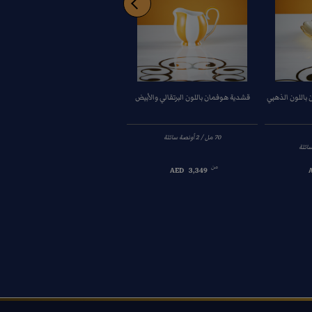
اللون الذهبي
قشدية هوفمان باللون البرتقالي والأبيض
وعاء قهوة هوفمان باللون الأبيض والذه
من
من
AED
9,620
AED
3,349