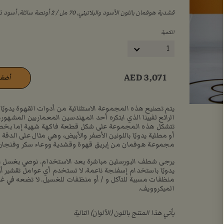
قشدية هوفمان باللون الأسود والبلاتيني, ‏70 مل / ‏2 أونصة سائلة, أسود ذهبي, (AED3,071)
الكمية
1
AED
3,071
أضف 
يتم تصنيع هذه المجموعة الاستثنائية من أدوات القهوة يدويًا 
الرائع لفيينا الذي ابتكره أحد المهندسين المعماريين المشهور
تتشكل هذه المجموعة على شكل قطعة فاكهة شهية إما بخطو
أو مطلية يدويًا باللونين الأصفر والأبيض، وهي مثال على الدقة 
مجموعة هوفمان من إبريق قهوة وقشدية ووعاء سكر وفنجا
يرجى شطف البورسلين مباشرة بعد الاستخدام. نوصي بغسل ال
يدويًا باستخدام إسفنجة ناعمة. لا تستخدم أي عوامل تقشير أو
منظفات مسببة للتآكل و / أو منظفات للغسيل. لا تضعه في غ
الميكروويف.
يأتي هذا المنتج باللون (الألوان) التالية