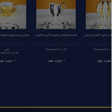
ان باللون الأبيض والذهبي
قشدية هوفمان باللونين الأسود والأبيض
فنجان وصحن قهوة هوفمان ب
ذهبي
من
من
AED
4,274
AED
3,375
AED
5,669