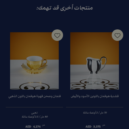
منتجات أخرى قد تهمك:
قشدية هوفمان باللونين الأسود والأبيض
فنجان وصحن قهوة هوفمان باللون الذهبي
و
ذهبي
من
من
AED
4,274
AED
3,375