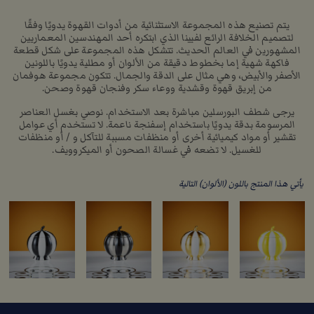
يتم تصنيع هذه المجموعة الاستثنائية من أدوات القهوة يدويًا وفقًا
لتصميم الخلافة الرائع لفيينا الذي ابتكره أحد المهندسين المعماريين
المشهورين في العالم الحديث. تتشكل هذه المجموعة على شكل قطعة
فاكهة شهية إما بخطوط دقيقة من الألوان أو مطلية يدويًا باللونين
الأصفر والأبيض، وهي مثال على الدقة والجمال. تتكون مجموعة هوفمان
من إبريق قهوة وقشدية ووعاء سكر وفنجان قهوة وصحن.
يرجى شطف البورسلين مباشرة بعد الاستخدام. نوصي بغسل العناصر
المرسومة بدقة يدويًا باستخدام إسفنجة ناعمة. لا تستخدم أي عوامل
تقشير أو مواد كيميائية أخرى أو منظفات مسببة للتآكل و / أو منظفات
للغسيل. لا تضعه في غسالة الصحون أو الميكروويف.
يأتي هذا المنتج باللون (الألوان) التالية