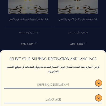
قشدية هوفمان باللون الأسود والذهبي
قشدية هوفمان باللونين الأصفر والأبيض
من
من
AED
3,375
AED
3,123
السابق
التالي
SELECT YOUR SHIPPING DESTINATION AND LANGUAGE
يُرجى اختيار وجهة الشحن لضمان عرض الأسعار الصحيحة وتوفر المنتجات في موقع التسليم
الخاص بك.
اتصل بنا
الاسئلة الشائعة
SHIPPING DESTINATION
الشروط والأحكام
وظائف
الاستدامة
اشتراك
LANGUAGE