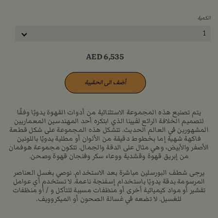
الكمية
1
AED
6,535
أضف الى الحقيبة
يتم تصنيع هذه المجموعة الاستثنائية من أدوات القهوة يدويًا وفقًا
لتصميم الخلافة الرائع لفيينا الذي ابتكره أحد المهندسين المعماريين
المشهورين في العالم الحديث. تتشكل هذه المجموعة على شكل قطعة
فاكهة شهية إما بخطوط دقيقة من الألوان أو مطلية يدويًا باللونين
الأصفر والأبيض، وهي مثال على الدقة والجمال. تتكون مجموعة هوفمان
من إبريق قهوة وقشدية ووعاء سكر وفنجان قهوة وصحن.
يرجى شطف البورسلين مباشرة بعد الاستخدام. نوصي بغسل العناصر
المرسومة بدقة يدويًا باستخدام إسفنجة ناعمة. لا تستخدم أي عوامل
تقشير أو مواد كيميائية أخرى أو منظفات مسببة للتآكل و / أو منظفات
للغسيل. لا تضعه في غسالة الصحون أو الميكروويف.