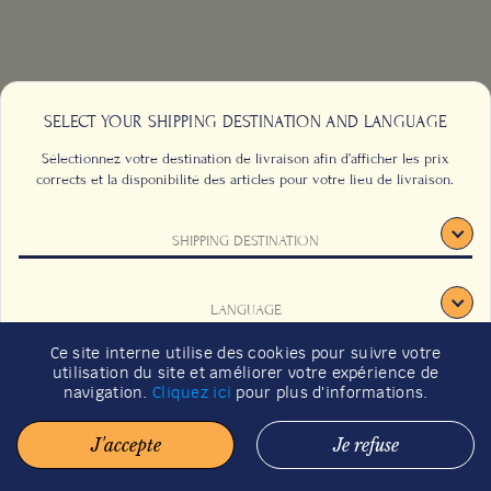
SELECT YOUR SHIPPING DESTINATION AND LANGUAGE
Sélectionnez votre destination de livraison afin d’afficher les prix
corrects et la disponibilité des articles pour votre lieu de livraison.
CONTACTEZ-NOUS
FAQ
SHIPPING DESTINATION
CGU
EMPLOIS
INSCRIVEZ-VOUS SUR
DÉV. DURABLE
LANGUAGE
BACHA COFFEE
Ce site interne utilise des cookies pour suivre votre
GUIDE CADEAUX 2026
utilisation du site et améliorer votre expérience de
CONFIRMER
navigation.
Cliquez ici
pour plus d'informations.
J'accepte
Je refuse
© 2026 BACHA COFFEE . TOUS DROITS RÉSERVÉS.