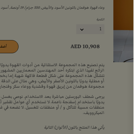
وعاء قهوة هوفمان باللونين الأسود والأبيض, ‏550 جرام/ ‏19 أونصة, أسود ذهبي, (AED10,908)
الكمية
1
AED
10,908
أضف 
يتم تصنيع هذه المجموعة الاستثنائية من أدوات القهوة يدويًا 
الرائع لفيينا الذي ابتكره أحد المهندسين المعماريين المشهور
تتشكل هذه المجموعة على شكل قطعة فاكهة شهية إما بخطو
أو مطلية يدويًا باللونين الأصفر والأبيض، وهي مثال على الدقة 
مجموعة هوفمان من إبريق قهوة وقشدية ووعاء سكر وفنجا
يرجى شطف البورسلين مباشرة بعد الاستخدام. نوصي بغسل ال
يدويًا باستخدام إسفنجة ناعمة. لا تستخدم أي عوامل تقشير أو
منظفات مسببة للتآكل و / أو منظفات للغسيل. لا تضعه في غ
الميكروويف.
يأتي هذا المنتج باللون (الألوان) التالية