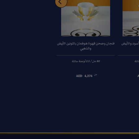
أسود والأبيض
فنجان وصحن قهوة هوفمان باللونين الأبيض
وعاء السكر هوفمان باللونين الأصفر والأب
والذهبي
250ml
من
من
AED
6,250
AED
4,274