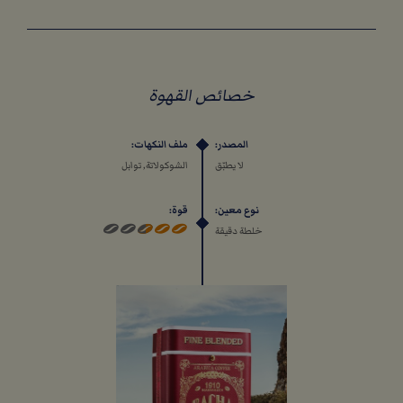
خصائص القهوة
المصدر:
ملف النكهات:
لا يطبّق
الشوكولاتة, توابل
نوع معين:
قوة:
خلطة دقيقة