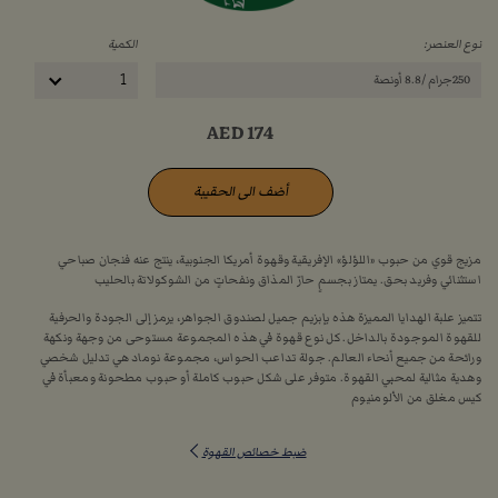
نوع العنصر:
الكمية
250جرام /8.8 أونصة
1
AED
174
أضف الى الحقيبة
مزيج قوي من حبوب «اللؤلؤ» الإفريقية وقهوة أمريكا الجنوبية، ينتج عنه فنجان صباحي
استثنائي وفريد بحق. يمتاز بجسمٍ حارّ المذاق ونفحاتٍ من الشوكولاتة بالحليب
تتميز علبة الهدايا المميزة هذه بإبزيم جميل لصندوق الجواهر، يرمز إلى الجودة والحرفية
للقهوة الموجودة بالداخل. كل نوع قهوة في هذه المجموعة مستوحى من وجهة ونكهة
ورائحة من جميع أنحاء العالم. جولة تداعب الحواس، مجموعة نوماد هي تدليل شخصي
وهدية مثالية لمحبي القهوة. متوفر على شكل حبوب كاملة أو حبوب مطحونة ومعبأة في
كيس مغلق من الألومنيوم
ضبط خصائص القهوة