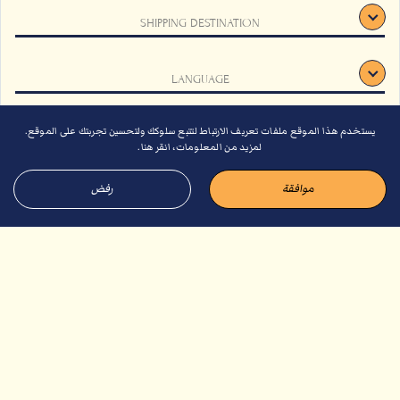
اتصل بنا
الاسئلة الشائعة
SHIPPING DESTINATION
الشروط والأحكام
وظائف
الاستدامة
اشتراك
LANGUAGE
فلتر قطني لقهوة الباشا (صغير)
فلتر قطني لقهوة الباشا (كبير)
دليل الهدايا لعام 2026
دليل الهدايا لعام 2026
يستخدم هذا الموقع ملفات تعريف الارتباط لتتبع سلوكك ولتحسين تجربتك على الموقع.
تأكيد
لمزيد من المعلومات، انقر هنا.
موافقة
رفض
© 2026 باشا كوفي. كل الحقوق محفوظة.
من
من
AED
74
AED
67
أضف الى الحقيبة
أضف الى الحقيبة