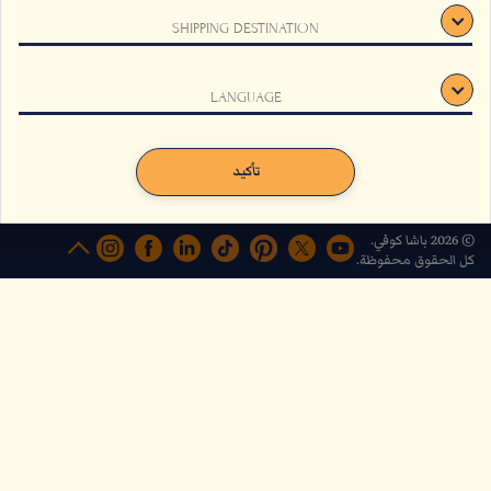
SHIPPING DESTINATION
LANGUAGE
يستخدم هذا الموقع ملفات تعريف الارتباط لتتبع سلوكك ولتحسين تجربتك على الموقع.
لمزيد من المعلومات، انقر هنا.
سلة قهوة التلذذ الحلو
موافقة
تأكيد
رفض
صغير
© 2026 باشا كوفي.
كل الحقوق محفوظة.
من
AED
228
أضف الى الحقيبة