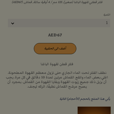
فلتر قطني لقهوة الباشا (صغير), ‏125 مم / ‏4 أوقية سائلة, قماش, (AED67)
الكمية
1
AED
67
أضف الى الحقيبة
فلتر قطن لقهوة الباشا
نظف الفلتر تحت الماء الجاري حتى تزول معظم القهوة المطحونة.
اغلي بعض الماء وانقع القماش مرتين لمدة 10 دقائق في كل مرة. يجب
أن يزيل ذلك جميع زيوت القهوة وبقايا القهوة من القماش. بمجرد أن
يصبح مرشح القماش نظيفًا، اتركه ليجف.
يأتي هذا المنتج بالحجم (الأحجام) التالية