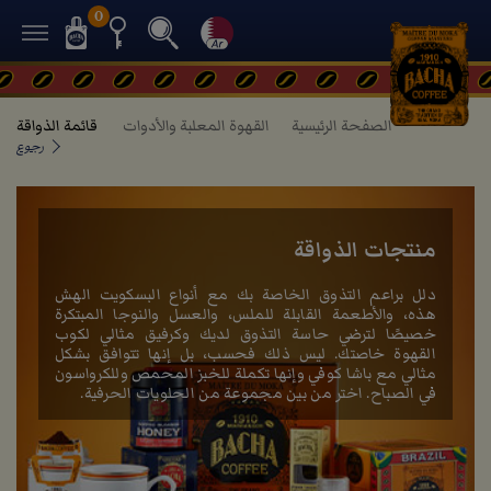
0
الصفحة الرئيسية
القهوة المعلبة والأدوات
قائمة الذواقة
رجوع
منتجات الذواقة
دلل براعم التذوق الخاصة بك مع أنواع البسكويت الهش
هذه، والأطعمة القابلة للملس، والعسل والنوجا المبتكرة
خصيصًا لترضي حاسة التذوق لديك وكرفيق مثالي لكوب
القهوة خاصتك. ليس ذلك فحسب، بل إنها تتوافق بشكل
مثالي مع باشا كوفي وإنها تكملة للخبز المحمص وللكرواسون
في الصباح. اختر من بين مجموعة من الحلويات الحرفية.