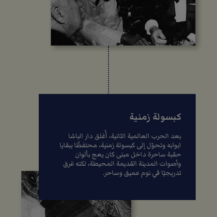
كبسولة زمنية
بعد الحرب العالمية الثانية، أُغلق دار الباشا
ابوابه وتحوّل إلى كبسولة زمنية، محتفظًا ببقايا
حقبة ساحرة داخل مبنى كان يعج بألوان
وأصوات المدينة القديمة المحيطة، لكنه غرق
تدريجيًا في نوم عميق وساحر.