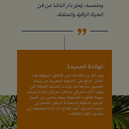
وملمسه، يُعبّر دار الباشا عن فن
الحياة الراقية والمتقنة.
الولادة الجديدة
بعد أكثر من 60 عامًا من الإغلاق، استيقظ هذا
المثال الرائع على الحرفية المغربية من سباته
العميق. متربعًا عند بوابات المدينة العتيقة التي
تعود لألف عام في مراكش، لم تكن إعادة ترميمه
مهمة للقلوب الضعيفة. وبعد عامين من أعمال
الترميم الدقيقة لاستعادة الديكور الفخم إلى
مجده السابق، أعيد افتتاح دار الباشا وتحويله إلى
متحف التقاء الثقافات.