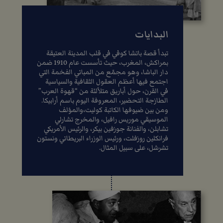
البدايات
تبدأ قصة باتشا كوفي في قلب المدينة العتيقة
بمراكش، المغرب، حيث تأسست عام 1910 ضمن
دار الباشا، وهو مجمّع من المباني الفخمة التي
اجتمع فيها أعظم العقول الثقافية والسياسية
في القرن، حول أباريق متلألئة من “قهوة العرب”
الطازجة التحضير، المعروفة اليوم باسم أرابيكا.
ومن بين ضيوفها الكاتبة كوليت،والمؤلف
الموسيقي موريس رافيل، والمخرج تشارلي
تشابلن، والفنانة جوزفين بيكر، والرئيس الأمريكي
فرانكلين روزفلت، ورئيس الوزراء البريطاني ونستون
تشرشل، على سبيل المثال.