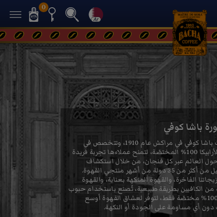
0
عالمنا
نبذة عنا
رجوع
ة باشا كوفي
تأسست باشا كوفي في مراكش عام 1910، وتتخصص في
قهوة الأرابيكا 100% المختصّة، لتمنح عملاءها تجربة فريدة
حول العالم عبر كل فنجان، من خلال استكشاف
محاصيل من أكثر من 35 دولة من أشهر منتجي القهوة.
جاتنا الفاخرة، والقهوة المنكهة بعناية، والقهوة
 من الكافيين بطريقة طبيعية، تُصنع باستخدام حبوب
أرابيكا 100% مختصّة فقط، لتوفّر لعشاق القهوة أوسع
دون أي مساومة على الجودة أو النكهة.