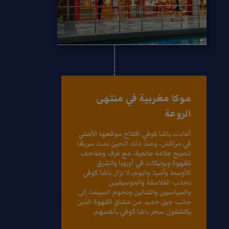
موكا مغربية في منتهى
الروعة
أعادت باشا كوفي افتتاح موقعها الأصلي
في مراكش، ومنذ ذلك الحين نمت سريعًا
لتصبح علامة عالمية، مع غرف ومتاحف
للقهوة وبوتيكات في أوروبا والشرق
الأوسط وآسيا. واليوم، لا تزال باشا كوفي
تجذب الفلاسفة والموسيقيين
والسياسيين والفنانين ونجوم السينما، إلى
جانب جيل جديد من عشاق القهوة الذين
يكتشفون سحر باشا كوفي بأنفسهم.