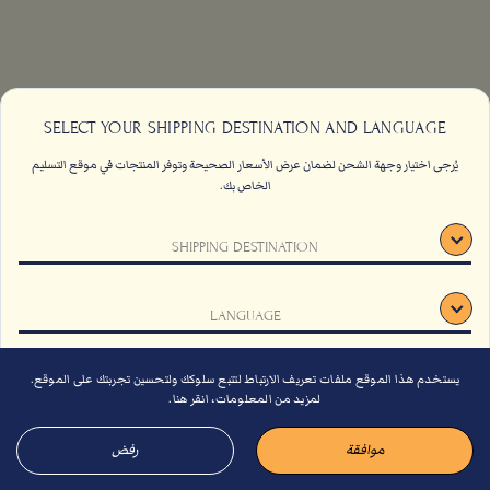
SELECT YOUR SHIPPING DESTINATION AND LANGUAGE
يُرجى اختيار وجهة الشحن لضمان عرض الأسعار الصحيحة وتوفر المنتجات في موقع التسليم
الخاص بك.
اتصل بنا
الاسئلة الشائعة
SHIPPING DESTINATION
الشروط والأحكام
وظائف
الاستدامة
اشتراك
LANGUAGE
دليل الهدايا لعام 2026
دليل الهدايا لعام 2026
يستخدم هذا الموقع ملفات تعريف الارتباط لتتبع سلوكك ولتحسين تجربتك على الموقع.
تأكيد
لمزيد من المعلومات، انقر هنا.
موافقة
رفض
© 2026 باشا كوفي. كل الحقوق محفوظة.