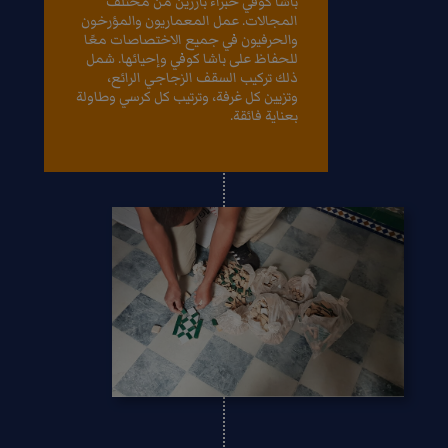
باشا كوفي خبراء بارزين من مختلف
المجالات. عمل المعماريون والمؤرخون
والحرفيون في جميع الاختصاصات معًا
للحفاظ على باشا كوفي وإحيائها. شمل
ذلك تركيب السقف الزجاجي الرائع،
وتزيين كل غرفة، وترتيب كل كرسي وطاولة
بعناية فائقة.