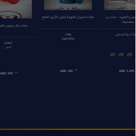
نتن والنفورد - حبات بن
علبة ماجورال للقهوة باللون الأزرق الفاتح
مطحونة
وعاء سكر سينيور باللو
كا, أمريكا الوسطى
500g
Light Blue
220ml
أحمر
من
AED
145
AED
1,395
من
AED
293