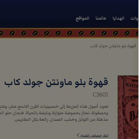
دوات
الهدايا
عالمنا
المواقع
قهوة بلو ماونتن جولد كاب
قهوة بلو ماونتن جولد كاب
C3601
تعود أصول هذه المزرعة إلى خمسينيات القرن التاسع عشر، وتنت
ومصقولة، تمتاز بحموضة متوازنة ونابضة بالحياة. فنجان حلو الم
مذهلة من التوابل وخشب الصندل. رائعة بكل المقاييس.
انظر خصائص القهوة