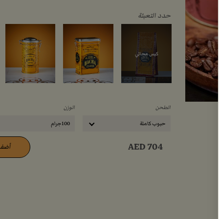
حدد التعبئة
كيس مجاني
الطحن
الوزن
حبوب كاملة
100جرام
AED
704
أضف 