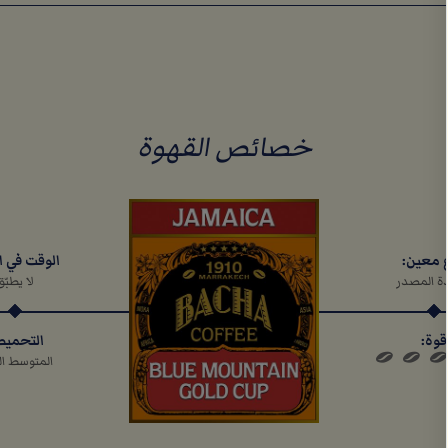
خصائص القهوة
الوقت في ا
 معين:
لا يطبّق
ة المصدر
التحمي
قوة:
المتوسط ال