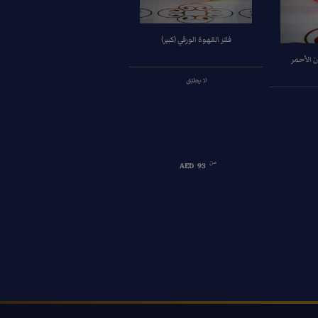
فلتر القهوة الورقي (كبير)
ن الأحمر
لا يطبّق
من
AED
93