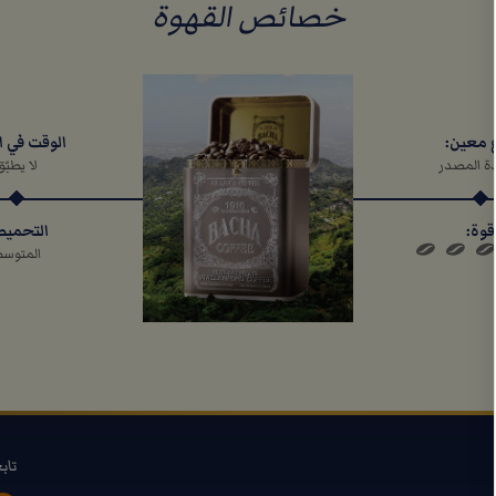
خصائص القهوة
الوقت في ا
 معين:
لا يطبّق
ة المصدر
التحمي
قوة:
المتوس
تاب