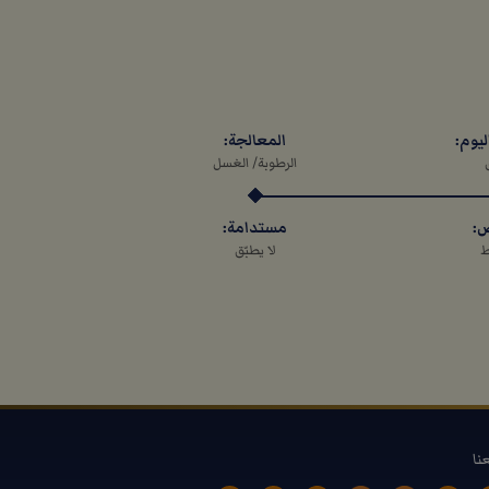
ليوم:
المعالجة:
الرطوبة/ الغسل
ص:
مستدامة:
ط
لا يطبّق
عنا