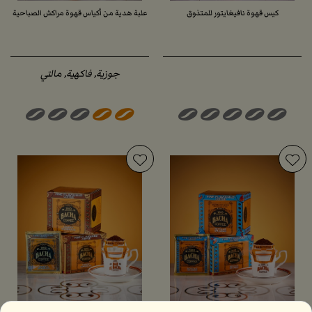
كيس قهوة نافيغايتور للمتذوق
علبة هدية من أكياس قهوة مراكش الصباحية
جوزية, فاكهية, مالتي