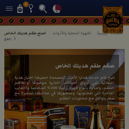
0
الصفحة الرئيسية
القهوة المعلبة والأدوات
اصنع طقم هديتك الخاص
رجوع
صمّم طقم هديتك الخاص
تتيح لكم خدمة هدايا الأعياد المصممة خصيصًا اختيار هدية
احتفالية تلبي أذواق أحبائكم. اختاروا موضوعًا أو حجم
الطقم، واملأوه بأنواع قهوة أرابيكا 100% المختصة والأطايب
الفاخرة التي تفضلونها، وسنجهزها في صناديقنا المميزة مع
سعر يتوافق مع محتويات الطقم.