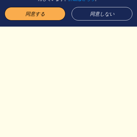
贈り物に相応しいブリュー
同意する
同意しない
大切な方へ、そしてご自身へ─。世界各国の魅惑のフレーバーを
© 2026 BACHA COFFEE. ALL RIGHTS RESERVED.
詰め込んだ25個のコーヒーサシェをセットにした、テイスターギ
フトボックスでグローバルなコーヒーアドベンチャーをお届けし
ます。
アソーテッドコーヒーバッグギフトボックス
では華やかなシング
ルオリジンを、
エクスプローラーコーヒーバッグテイスター
では
芳醇なフレーバーコーヒーを、
ナビゲーターコーヒーバッグテイ
スター
では至福のモーニングブレンドを─。
お祝いの席にも、人生の節目にも、心を込めたサプライズにも。
その思いやりと特別感、そして魅力は、贈る方にも贈られる方に
も長く心に残ることでしょう。