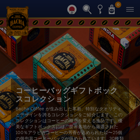
0
コーヒーバッグギフトボック
スコレクション
Bacha Coffee が生み出した革新、特別なクオリティ
とデザインを誇るコレクションをご紹介します。この
コレクションはコーヒーの概念を変える逸品です。優
美なギフトボックスには、世界各地から厳選された
100％アラビカコーヒーの芳香が込められた12〜25個
の個包装コーヒーバッグが収められています。30種類