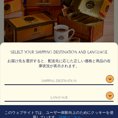
SELECT YOUR SHIPPING DESTINATION AND LANGUAGE
お届け先を選択すると、配送先に応じた正しい価格と商品の在
庫状況が表示されます。
SHIPPING DESTINATION
お問い合わせ
よくあるご質問
LANGUAGE
利用規約
採用情報
登録
サステナビリティ
このウェブサイトでは、ユーザー体験向上のためにクッキーを使
確認
用しています。
詳細はこちら
。