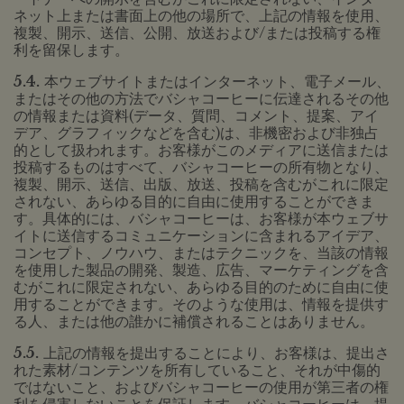
ネット上または書面上の他の場所で、上記の情報を使用、
複製、開示、送信、公開、放送および/または投稿する権
利を留保します。
5.4.
本ウェブサイトまたはインターネット、電子メール、
またはその他の方法でバシャコーヒーに伝達されるその他
の情報または資料(データ、質問、コメント、提案、アイ
デア、グラフィックなどを含む)は、非機密および非独占
的として扱われます。お客様がこのメディアに送信または
投稿するものはすべて、バシャコーヒーの所有物となり、
複製、開示、送信、出版、放送、投稿を含むがこれに限定
されない、あらゆる目的に自由に使用することができま
す。具体的には、バシャコーヒーは、お客様が本ウェブサ
イトに送信するコミュニケーションに含まれるアイデア、
コンセプト、ノウハウ、またはテクニックを、当該の情報
を使用した製品の開発、製造、広告、マーケティングを含
むがこれに限定されない、あらゆる目的のために自由に使
用することができます。そのような使用は、情報を提供す
る人、または他の誰かに補償されることはありません。
5.5.
上記の情報を提出することにより、お客様は、提出さ
れた素材/コンテンツを所有していること、それが中傷的
ではないこと、およびバシャコーヒーの使用が第三者の権