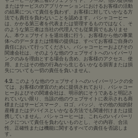
ャコーヒーが第三者のウェブサイト、ツール、他の提供物
またはサービスのアプリケーションにおけるお客様の活動
の結果について責任を負わず、お客様に対していかなる方
法でも責任を負わないことを認めます。バシャコーヒー
は、かかる第三者を代表または管理するものではなく、そ
のような第三者は当社の代理人でも従業員でもありませ
ん。本ウェブサイトを退出後に行う、お客様から他の事業
体へのデータまたは情報の提供は、すべてお客様ご自身の
責任において行ってください。バシャコーヒーおよびその
関連会社は、そのような他のウェブサイトへのハイパーリ
ンクのみを理由とする場合も含め、お客様のアクセス、使
用、またはその他の行為から生じるいかなる損害または損
失についても一切の責任を負いません。
4.2.
このような他のウェブサイトへのハイパーリンクの全
ては、お客様の便宜のために提供されており、バシャコー
ヒーおよびその関連会社は、明示的にそうであると明記さ
れていない限り、当該の他のウェブサイトに表示される商
標またはサービスマーク、ロゴ、バッジ、その他の知的財
産権またはデバイスといかなる方法でも関連付けまたは提
携していません。バシャコーヒーは、これらのハイパーリ
ンクについて責任を負わないものとし、その内容、合法
性、正確性または機能に関するすべての責任を否認しま
す。