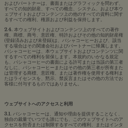
およびパートナーは、書面またはグラフィックを問わず、
すべての知的財産、すべての概念、システム、および本ウ
ェブサイトおよびコンテンツ上の他のすべての資料に関す
るすべての権利、権原および利益を保持します。
2.4.
本ウェブサイトおよびコンテンツ上のすべての著作
権、商標、商号、意匠権、特許およびその他の知的財産権
(登録済みおよび未登録)は、バシャコーヒーおよび、該当
する場合はその関連会社およびパートナーに帰属します。
バシャコーヒーは、本ウェブサイトおよびコンテンツに関
するすべての権利を留保します。本規約のいかなる規定
も、バシャコーヒーの書面による許可または当該の第三者
なしに、バシャコーヒーまたはその他の第三者が所有また
は管理する商標、意匠権、または著作権を使用する権利ま
たはライセンスを、黙示、禁反言またはその他の方法でお
客様に付与するものではありません。
ウェブサイトへのアクセスと利用
3.1.
バシャコーヒーは、通知や理由を提供することなく、
独自の裁量でいつでも誰にでも、このウェブサイトへのア
クセスを拒否または制限するすべての権利、またはインタ