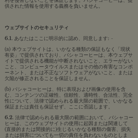
利を侵害しないことを保証します。バシャコーヒーは、提
供された情報を使用する義務を負いません。
ウェブサイトのセキュリティ
6.1.
あなたはここに明示的に認め、同意します: -
(a) 本ウェブサイトは、いかなる種類の保証もなく「現状
有姿」で提供されており、バシャコーヒーは、本ウェブサ
イトで提供される機能が中断されないこと、エラーがない
こと、コンピュータウイルスまたはその他の有害なコンポ
ーネント、または不正なソフトウェアがないこと、または
欠陥が修正されることを保証しません。
(b) バシャコーヒーは、特に表現および画像の使用を含
む、コンテンツの正確性、信頼性、適時性、合法性、完全
性について、法律で認められる最大限の範囲で、いかなる
保証または責任も保証せず、ここに否認します。
6.2.
法律で認められる最大限の範囲において、バシャコー
ヒーは、このウェブサイトの使用に起因または関連して
(直接的または間接的に)生じるいかなる種類の傷害、損失
または損害についても一切の責任を負わないものとしま