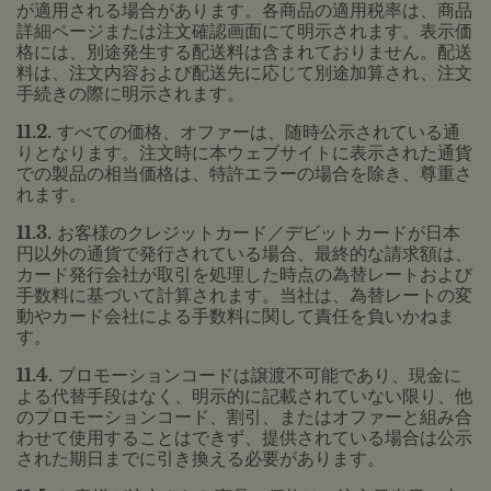
が適用される場合があります。各商品の適用税率は、商品
詳細ページまたは注文確認画面にて明示されます。表示価
格には、別途発生する配送料は含まれておりません。配送
料は、注文内容および配送先に応じて別途加算され、注文
手続きの際に明示されます。
11.2.
すべての価格、オファーは、随時公示されている通
りとなります。注文時に本ウェブサイトに表示された通貨
での製品の相当価格は、特許エラーの場合を除き、尊重さ
れます。
11.3.
お客様のクレジットカード／デビットカードが日本
円以外の通貨で発行されている場合、最終的な請求額は、
カード発行会社が取引を処理した時点の為替レートおよび
手数料に基づいて計算されます。当社は、為替レートの変
動やカード会社による手数料に関して責任を負いかねま
す。
11.4.
プロモーションコードは譲渡不可能であり、現金に
よる代替手段はなく、明示的に記載されていない限り、他
のプロモーションコード、割引、またはオファーと組み合
わせて使用することはできず、提供されている場合は公示
された期日までに引き換える必要があります。