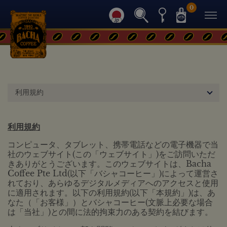
0
利用規約
利用規約
コンピュータ、タブレット、携帯電話などの電子機器で当
社のウェブサイト(この「ウェブサイト」)をご訪問いただ
きありがとうございます。このウェブサイトは、Bacha
Coffee Pte Ltd(以下「バシャコーヒー」)によって運営さ
れており、あらゆるデジタルメディアへのアクセスと使用
に適用されます。以下の利用規約(以下「本規約」)は、あ
なた（「お客様」）とバシャコーヒー(文脈上必要な場合
は「当社」)との間に法的拘束力のある契約を結びます。