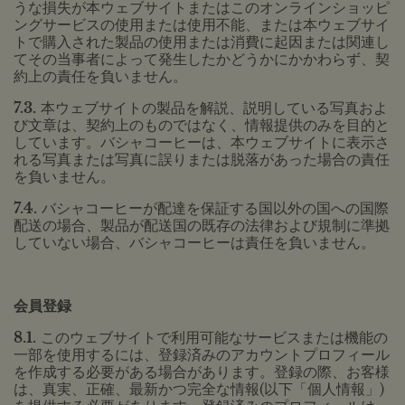
うな損失が本ウェブサイトまたはこのオンラインショッピ
ングサービスの使用または使用不能、または本ウェブサイ
トで購入された製品の使用または消費に起因または関連し
てその当事者によって発生したかどうかにかかわらず、契
約上の責任を負いません。
7.3.
本ウェブサイトの製品を解説、説明している写真およ
び文章は、契約上のものではなく、情報提供のみを目的と
しています。バシャコーヒーは、本ウェブサイトに表示さ
れる写真または写真に誤りまたは脱落があった場合の責任
を負いません。
7.4.
バシャコーヒーが配達を保証する国以外の国への国際
配送の場合、製品が配送国の既存の法律および規制に準拠
していない場合、バシャコーヒーは責任を負いません。
会員登録
8.1.
このウェブサイトで利用可能なサービスまたは機能の
一部を使用するには、登録済みのアカウントプロフィール
を作成する必要がある場合があります。登録の際、お客様
は、真実、正確、最新かつ完全な情報(以下「個人情報」)