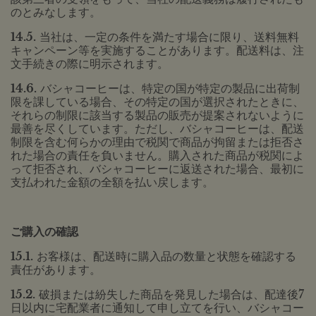
のとみなします。
14.5.
当社は、一定の条件を満たす場合に限り、送料無料
キャンペーン等を実施することがあります。配送料は、注
文手続きの際に明示されます。
14.6.
バシャコーヒーは、特定の国が特定の製品に出荷制
限を課している場合、その特定の国が選択されたときに、
それらの制限に該当する製品の販売が提案されないように
最善を尽くしています。ただし、バシャコーヒーは、配送
制限を含む何らかの理由で税関で商品が拘留または拒否さ
れた場合の責任を負いません。購入された商品が税関によ
って拒否され、バシャコーヒーに返送された場合、最初に
支払われた金額の全額を払い戻します。
ご購入の確認
15.1.
お客様は、配送時に購入品の数量と状態を確認する
責任があります。
15.2.
破損または紛失した商品を発見した場合は、配達後7
日以内に宅配業者に通知して申し立てを行い、バシャコー