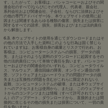
す。したがって、お客様は、バシャコーヒーおよびその関
連会社のすべて(ならびにその代理人、代表者、親会社、
系列会社および関連会社、子会社、ならびに法律およびそ
の他の専門アドバイザー)を、本ウェブサイトの使用に起
因または関連するあらゆる種類の傷害、損失または損害に
関するすべての請求、損失、損害および/または法的責任
から解放します。
6.3.
本ウェブサイトの使用を通じてダウンロードまたはそ
の他の方法で入手した資料(このような行為は固く禁じら
れています)は、お客様自身の裁量とリスクで行われ、お
客様は、コンピューターシステムへの損害、データの損
失、またはそのような資料のダウンロードに起因するその
他の法的責任について単独で責任を負います。バシャコー
ヒーおよびその関連会社のいずれも、コンピュータウイル
ス、マルウェア、通信回線の障害、オンライン通信の傍
受、ソフトウェアまたはハードウェアの問題(データの損
失または互換性の問題を含むがこれらに限定されない)、
盗難、コンピュータシステムの破壊、または本ウェブサイ
トへのアクセスまたは使用から、または、このウェブサイ
トからのコンテンツまたは情報（すべて許可されていませ
ん）のアップデート、ダウンロードから、直接的または間
接的に生じるその他の損失または損害について、一切の責
任を負いません。