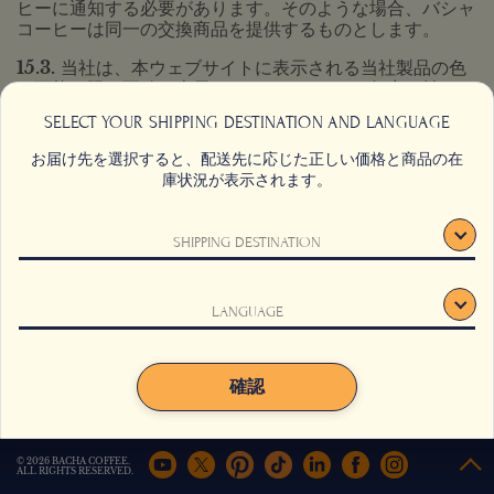
ヒーに通知する必要があります。そのような場合、バシャ
コーヒーは同一の交換商品を提供するものとします。
15.3.
当社は、本ウェブサイトに表示される当社製品の色
を可能な限り正確に表示するためにあらゆる努力を払って
います。ただし、コンピュータ、携帯電話、またはその他
SELECT YOUR SHIPPING DESTINATION AND LANGUAGE
の電子機器の画面が異なるため、お客様の画面の表示が当
社の製品と完全に同一であることを保証することはできま
お届け先を選択すると、配送先に応じた正しい価格と商品の在
せん。
庫状況が表示されます。
SHIPPING DESTINATION
返品および交換ポリシー
「返品および交換ポリシー」に関するこのセクションは、
お客様の法的権利には影響しません。
LANGUAGE
このウェブサイトでは、ユーザー体験向上のためにクッキーを使
用しています。
詳細はこちら
。
16.1.
お客様には、未開封のパックコーヒーまたはコーヒ
ーグッズのうち、ご注文の受領後30日以内にお客様に合
同意する
同意しない
確認
わないものを返品する権利があります。
16.2.
お客様は、注文の受領後30日以内に、欠陥があると
みなされるアイテムの交換または払い戻しを受ける権利が
© 2026 BACHA COFFEE.
あります。
ALL RIGHTS RESERVED.