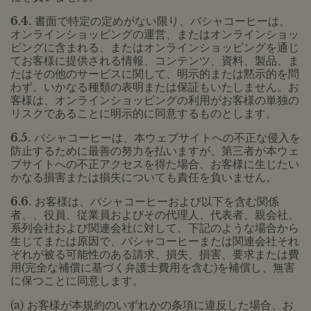
6.4.
書面で特定の定めがない限り、バシャコーヒーは、
オンラインショッピングの運営、またはオンラインショッ
ピングに含まれる、またはオンラインショッピングを通じ
てお客様に提供される情報、コンテンツ、資料、製品、ま
たはその他のサービスに関して、明示的または黙示的を問
わず、いかなる種類の表明または保証もいたしません。お
客様は、オンラインショッピングの利用がお客様の単独の
リスクであることに明示的に同意するものとします。
6.5.
バシャコーヒーは、本ウェブサイトへの不正な侵入を
防止するために最善の努力を払いますが、第三者が本ウェ
ブサイトへの不正アクセスを得た場合、お客様に生じたい
かなる損害または損失についても責任を負いません。
6.6.
お客様は、バシャコーヒーおよび以下を含む関係
者、、役員、従業員およびその代理人、代表者、親会社、
系列会社および関連会社に対して、下記のような場合から
生じてまたは原因で、バシャコーヒーまたは関連会社それ
ぞれが被る可能性のある請求、損失、損害、要求または費
用(完全な補償に基づく弁護士費用を含む)を補償し、無害
に保つことに同意します。
(a) お客様が本規約のいずれかの条項に違反した場合、お