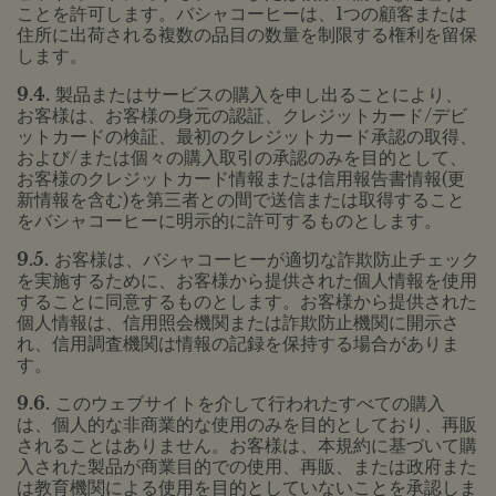
ことを許可します。バシャコーヒーは、1つの顧客または
住所に出荷される複数の品目の数量を制限する権利を留保
します。
9.4.
製品またはサービスの購入を申し出ることにより、
お客様は、お客様の身元の認証、クレジットカード/デビ
ットカードの検証、最初のクレジットカード承認の取得、
および/または個々の購入取引の承認のみを目的として、
お客様のクレジットカード情報または信用報告書情報(更
新情報を含む)を第三者との間で送信または取得すること
をバシャコーヒーに明示的に許可するものとします。
9.5.
お客様は、バシャコーヒーが適切な詐欺防止チェック
を実施するために、お客様から提供された個人情報を使用
することに同意するものとします。お客様から提供された
個人情報は、信用照会機関または詐欺防止機関に開示さ
れ、信用調査機関は情報の記録を保持する場合がありま
す。
9.6.
このウェブサイトを介して行われたすべての購入
は、個人的な非商業的な使用のみを目的としており、再販
されることはありません。お客様は、本規約に基づいて購
入された製品が商業目的での使用、再販、または政府また
は教育機関による使用を目的としていないことを承認しま