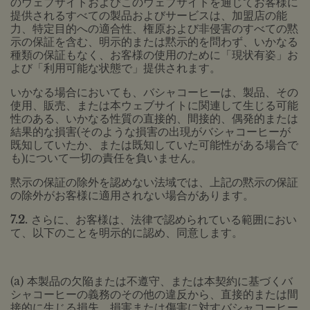
のウェブサイトおよびこのウェブサイトを通じてお客様に
提供されるすべての製品およびサービスは、加盟店の能
力、特定目的への適合性、権原および非侵害のすべての黙
示の保証を含む、明示的または黙示的を問わず、いかなる
種類の保証もなく、お客様の使用のために「現状有姿」お
よび「利用可能な状態で」提供されます。
いかなる場合においても、バシャコーヒーは、製品、その
使用、販売、または本ウェブサイトに関連して生じる可能
性のある、いかなる性質の直接的、間接的、偶発的または
結果的な損害(そのような損害の出現がバシャコーヒーが
既知していたか、または既知していた可能性がある場合で
も)について一切の責任を負いません。
黙示の保証の除外を認めない法域では、上記の黙示の保証
の除外がお客様に適用されない場合があります。
7.2.
さらに、お客様は、法律で認められている範囲におい
て、以下のことを明示的に認め、同意します。
(a) 本製品の欠陥または不遵守、または本契約に基づくバ
シャコーヒーの義務のその他の違反から、直接的または間
接的に生じる損失、損害または傷害に対すバシャコーヒー