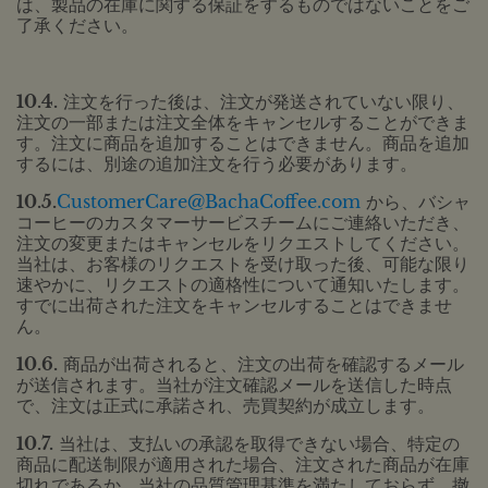
は、製品の在庫に関する保証をするものではないことをご
了承ください。
10.4.
注文を行った後は、注文が発送されていない限り、
注文の一部または注文全体をキャンセルすることができま
す。注文に商品を追加することはできません。商品を追加
するには、別途の追加注文を行う必要があります。
10.5.
CustomerCare@BachaCoffee.com
から、バシャ
コーヒーのカスタマーサービスチームにご連絡いただき、
注文の変更またはキャンセルをリクエストしてください。
当社は、お客様のリクエストを受け取った後、可能な限り
速やかに、リクエストの適格性について通知いたします。
すでに出荷された注文をキャンセルすることはできませ
ん。
10.6.
商品が出荷されると、注文の出荷を確認するメール
が送信されます。当社が注文確認メールを送信した時点
で、注文は正式に承諾され、売買契約が成立します。
10.7.
当社は、支払いの承認を取得できない場合、特定の
商品に配送制限が適用された場合、注文された商品が在庫
切れであるか、当社の品質管理基準を満たしておらず、撤