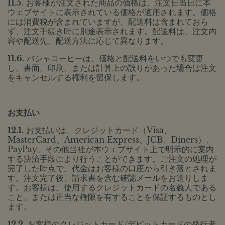
11.5.
お客様が注文された商品の価格は、注文日当日に本
ウェブサイトに表示されている価格が適用されます。価格
には消費税が含まれていますが、配送料は含まれておら
ず、注文手続き時に別途表示されます。配送料は、注文内
容や配送先、配送方法に応じて異なります。
11.6.
バシャコーヒーは、価格と配送料をいつでも変更
し、書面、印刷、または計算上の誤りがあった場合は注文
をキャンセルする権利を留保します。
お支払い
12.1.
お支払いは、クレジットカード（Visa、
MasterCard、American Express、JCB、Diners）、
PayPay、その他当社が本ウェブサイト上で明示的に案内
する決済手段により行うことができます。ご注文の処理が
完了した時点で、代金はお客様の口座から引き落とされま
す。注文完了後、請求書を含む確認メールをお送りしま
す。お客様は、使用するクレジットカードの名義人である
こと、または正当な権限を有することを保証するものとし
ます。
12.2.
お客様のクレジットカード/デビットカードの発行者