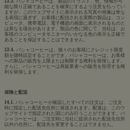
13.3.
バシャコーヒーは、製品のイラスト、色、情報が可
能な限り正確であることを確実にするよう注意を払ってい
ますが、このウェブサイトに表示される写真や画像は単な
る表現に過ぎず、お客様に配信される実際の製品は、コン
ピュータ、携帯電話、電子機器の画面に表示されるものと
は異なる場合があります。製品の色に関して、当社は、お
客様のコンピュータモニターのいかなる色の表示も正確で
あることを保証することはできません。
13.4.
バシャコーヒーは、個々のお客様にクレジット限度
額を随時設定することができ、バシャコーヒーは、お客様
への製品の販売を上限または制限する権利を留保します。
さらに、バシャコーヒーは再販業者への販売を拒否する権
利を留保します。
保険と配送
14.1.
バシャコーヒーが確認したすべての注文は、ご注文
時に指定した配送先住所に発送されます。配達は、このウ
ェブサイトで指定された国にのみ行うことができます。バ
シャコーヒーは、ご注文時に当社に提供された配送先住所
以外の住所に、配送先を変更することはできません。