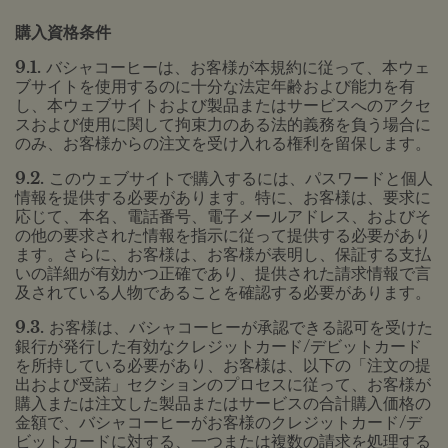
購入資格条件
9.1.
バシャコーヒーは、お客様が本規約に従って、本ウェ
ブサイトを使用するのに十分な法定年齢および能力を有
し、本ウェブサイトおよび製品またはサービスへのアクセ
スおよび使用に関して拘束力のある法的義務を負う場合に
のみ、お客様からの注文を受け入れる権利を留保します。
9.2.
このウェブサイトで購入するには、パスワードと個人
情報を提供する必要があります。特に、お客様は、要求に
応じて、本名、電話番号、電子メールアドレス、およびそ
の他の要求された情報を指示に従って提供する必要があり
ます。さらに、お客様は、お客様が表明し、保証する支払
いの詳細が有効かつ正確であり、提供された請求情報で言
及されている人物であることを確認する必要があります。
9.3.
お客様は、バシャコーヒーが承認できる認可を受けた
銀行が発行した有効なクレジットカード/デビットカード
を所持している必要があり、お客様は、以下の「注文の提
出および受諾」セクションのプロセスに従って、お客様が
購入または注文した製品またはサービスの合計購入価格の
金額で、バシャコーヒーがお客様のクレジットカード/デ
ビットカードに対する、一つまたは複数の請求を処理する