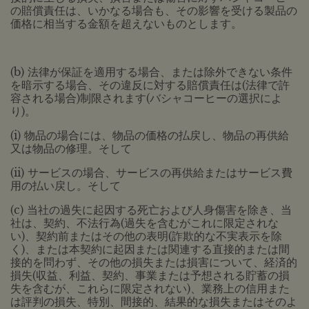
の賠償責任は、いかなる場合も、その影響を受ける製品の
価格に相当する金額を超えないものとします。
(b) 法律が保証を適用する場合、または除外できない条件
を暗示する場合、その違反に対する賠償責任は(法律で許
容される場合)制限されます(バシャコーヒーの選択によ
り)。
(i) 物品の場合には、物品の価格の払戻し、物品の再供給
又は物品の修理。そして
(ii) サービスの場合、サービスの再供給またはサービス費
用の払い戻し。そして
(c) 当社の過失に起因する死亡および人身傷害を除き、当
社は、契約、不法行為(過失を含むがこれに限定されな
い)、契約前またはその他の表明(詐欺的な不実表示を除
く)、または本契約に起因または関連する直接的または間
接的を問わず、その他の損失または損害について、経済的
損失(収益、利益、契約、事業または予想される貯蓄の損
失を含むが、これらに限定されない)、業務上の信用また
は評判の損失、特別、間接的、結果的な損失またはそのよ