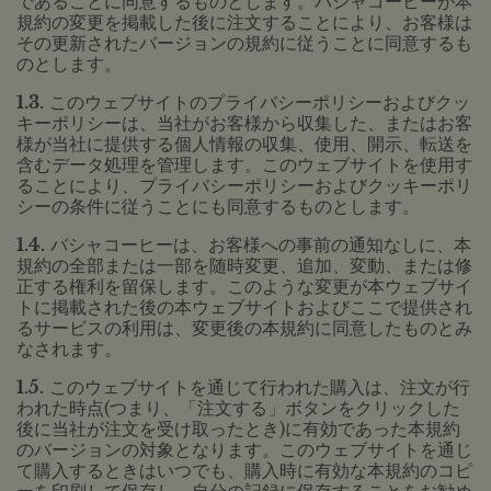
であることに同意するものとします。バシャコーヒーが本
規約の変更を掲載した後に注文することにより、お客様は
その更新されたバージョンの規約に従うことに同意するも
のとします。
1.3.
このウェブサイトのプライバシーポリシーおよびクッ
キーポリシーは、当社がお客様から収集した、またはお客
様が当社に提供する個人情報の収集、使用、開示、転送を
含むデータ処理を管理します。このウェブサイトを使用す
ることにより、プライバシーポリシーおよびクッキーポリ
シーの条件に従うことにも同意するものとします。
1.4.
バシャコーヒーは、お客様への事前の通知なしに、本
規約の全部または一部を随時変更、追加、変動、または修
正する権利を留保します。このような変更が本ウェブサイ
トに掲載された後の本ウェブサイトおよびここで提供され
るサービスの利用は、変更後の本規約に同意したものとみ
なされます。
1.5.
このウェブサイトを通じて行われた購入は、注文が行
われた時点(つまり、「注文する」ボタンをクリックした
後に当社が注文を受け取ったとき)に有効であった本規約
のバージョンの対象となります。このウェブサイトを通じ
て購入するときはいつでも、購入時に有効な本規約のコピ