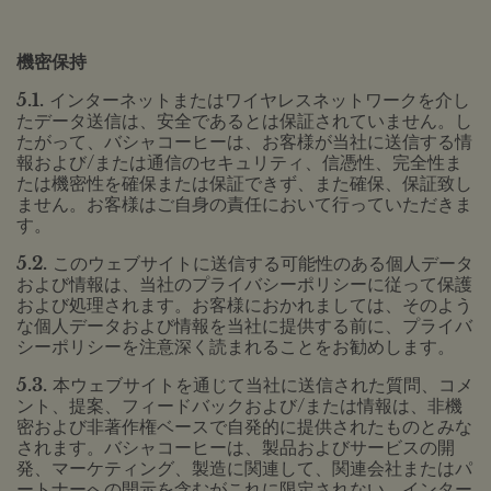
機密保持
5.1.
インターネットまたはワイヤレスネットワークを介し
たデータ送信は、安全であるとは保証されていません。し
たがって、バシャコーヒーは、お客様が当社に送信する情
報および/または通信のセキュリティ、信憑性、完全性ま
たは機密性を確保または保証できず、また確保、保証致し
ません。お客様はご自身の責任において行っていただきま
す。
5.2.
このウェブサイトに送信する可能性のある個人データ
および情報は、当社のプライバシーポリシーに従って保護
および処理されます。お客様におかれましては、そのよう
な個人データおよび情報を当社に提供する前に、プライバ
シーポリシーを注意深く読まれることをお勧めします。
5.3.
本ウェブサイトを通じて当社に送信された質問、コメ
ント、提案、フィードバックおよび/または情報は、非機
密および非著作権ベースで自発的に提供されたものとみな
されます。バシャコーヒーは、製品およびサービスの開
発、マーケティング、製造に関連して、関連会社またはパ
ートナーへの開示を含むがこれに限定されない、インター