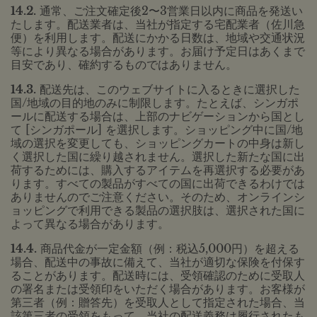
14.2.
通常、ご注文確定後2〜3営業日以内に商品を発送い
たします。配送業者は、当社が指定する宅配業者（佐川急
便）を利用します。配送にかかる日数は、地域や交通状況
等により異なる場合があります。お届け予定日はあくまで
目安であり、確約するものではありません。
14.3.
配送先は、このウェブサイトに入るときに選択した
国/地域の目的地のみに制限します。たとえば、シンガポ
ールに配送する場合は、上部のナビゲーションから国とし
て [シンガポール] を選択します。ショッピング中に国/地
域の選択を変更しても、ショッピングカートの中身は新し
く選択した国に繰り越されません。選択した新たな国に出
荷するためには、購入するアイテムを再選択する必要があ
ります。すべての製品がすべての国に出荷できるわけでは
ありませんのでご注意ください。そのため、オンラインシ
ョッピングで利用できる製品の選択肢は、選択された国に
よって異なる場合があります。
14.4.
商品代金が一定金額（例：税込5,000円）を超える
場合、配送中の事故に備えて、当社が適切な保険を付保す
ることがあります。配送時には、受領確認のために受取人
の署名または受領印をいただく場合があります。お客様が
第三者（例：贈答先）を受取人として指定された場合、当
該第三者の受領をもって、当社の配送義務は履行されたも