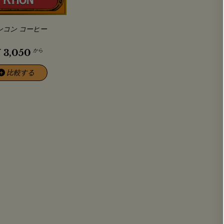
ンコン コーヒー
から
¥
3,050
比較する
+