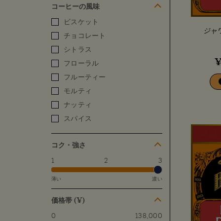
コーヒーの風味
ビスケット
ジャ
チョコレート
シトラス
フローラル
フルーティー
モルティ
ナッティ
スパイス
コク・強さ
1
2
3
薄い
濃い
価格帯 (¥)
0
138,000