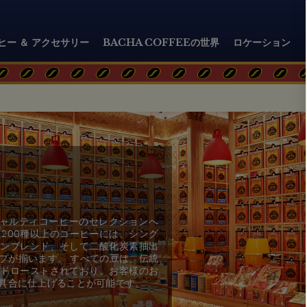
ヒー ＆ アクセサリー
BACHA COFFEEの世界
ロケーション
シャルティコーヒーのセレクションへ
200種以上のコーヒーには、シング
インブレンド、そして二酸化炭素抽出
プが揃います。 すべての豆は、伝統
ンドローストされており、お客様のお
具合に仕上げることが可能です。