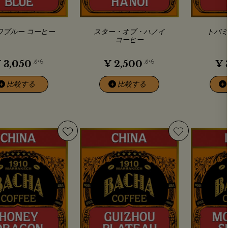
ワブルー コーヒー
スター・オブ・ハノイ
トバミ
コーヒー
から
から
¥
3,050
¥
2,500
¥
比較する
比較する
+
+
+