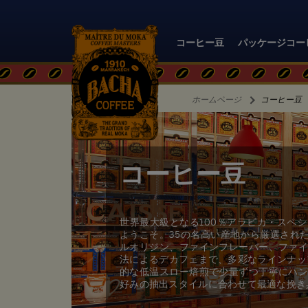
コーヒー豆
パッケージコー
ホームページ
コーヒー豆
コーヒー豆
世界最大級となる100％アラビカ・スペ
ようこそ。35の名高い産地から厳選された
ルオリジン、ファインフレーバー、ファ
法によるデカフェまで、多彩なラインナッ
的な低温スロー焙煎で少量ずつ丁寧にハ
好みの抽出スタイルに合わせて最適な挽き