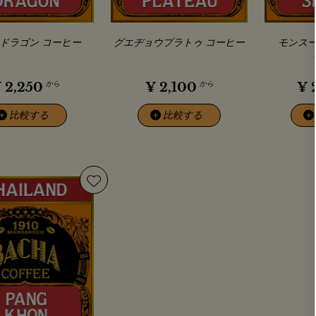
ドラゴン コーヒー
グエヂョウプラトゥ コーヒー
モンス
から
から
¥
2,250
¥
2,100
¥
比較する
比較する
+
+
+