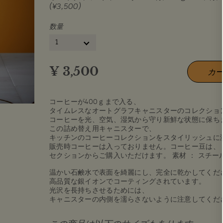
(¥3,500)
数量
1
¥
3,500
カ
コーヒーが400ｇまで入る、
タイムレスなオートグラフキャニスターのコレクショ
コーヒーを光、空気、湿気から守り新鮮な状態に保ち
この詰め替え用キャニスターで、
キッチンのコーヒーコレクションをスタイリッシュに演
販売時コーヒーは入っておりません。コーヒー豆は、「Our 
セクションからご購入いただけます。 素材 ： スチ
温かい石鹸水で表面を綺麗にし、完全に乾かしてくだ
高品質な銀イオンでコーティングされています。
光沢を長持ちさせるためには、
キャニスターの内側を濡らさないように注意してくだ