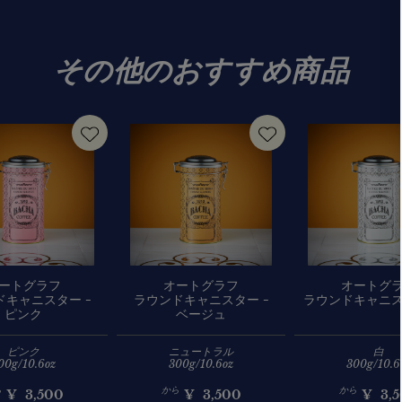
その他のおすすめ商品
ートグラフ
オートグラフ
オートグ
ドキャニスター -
ラウンドキャニスター -
ラウンドキャニスタ
ピンク
ベージュ
ピンク
ニュートラル
白
00g/10.6oz
300g/10.6oz
300g/10.6
ら
から
から
¥
3,500
¥
3,500
¥
3,