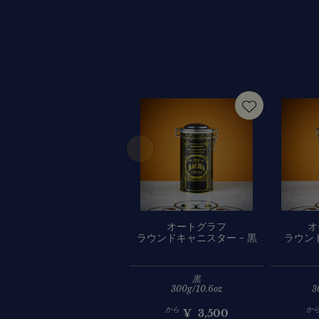
オートグラフ
オ
ラウンドキャニスター - 黒
ラウン
黒
300g/10.6oz
3
から
か
¥
3,500